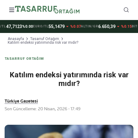
arrow_drop_down
arrow_drop_down
47,7123
55,1479
6.650,39
%0.00
%0.07
%0.15
L
EURO/TL
ALTIN/GR
BİTC
Anasayfa
Tasarruf Ortağım
Katılım endeksi yatırımında risk var mıdır?
TASARRUF ORTAĞIM
Katılım endeksi yatırımında risk var
mıdır?
Türkiye Gazetesi
Son Güncelleme: 20 Nisan, 2026 - 17:49