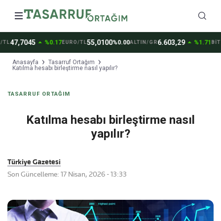
arrow_drop_up
arrow_drop_up
47,7045
55,0100
6.603,29
%0.17
%0.00
%1.71
L
EURO/TL
ALTIN/GR
BİTC
Anasayfa
Tasarruf Ortağım
Katılma hesabı birleştirme nasıl yapılır?
TASARRUF ORTAĞIM
Katılma hesabı birleştirme nasıl
yapılır?
Türkiye Gazetesi
Son Güncelleme: 17 Nisan, 2026 - 13:33