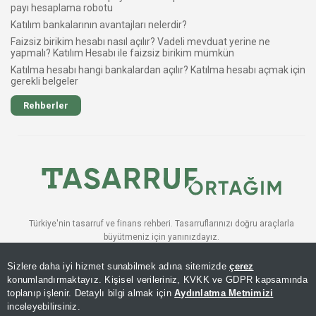
payı hesaplama robotu
Katılım bankalarının avantajları nelerdir?
Faizsiz birikim hesabı nasıl açılır? Vadeli mevduat yerine ne
yapmalı? Katılım Hesabı ile faizsiz birikim mümkün
Katılma hesabı hangi bankalardan açılır? Katılma hesabı açmak için
gerekli belgeler
Rehberler
Türkiye'nin tasarruf ve finans rehberi. Tasarruflarınızı doğru araçlarla
büyütmeniz için yanınızdayız.
BÜLTENE ABONE OLUN
Sizlere daha iyi hizmet sunabilmek adına sitemizde
çerez
Katıl
konumlandırmaktayız. Kişisel verileriniz, KVKK ve GDPR kapsamında
toplanıp işlenir. Detaylı bilgi almak için
Aydınlatma Metnimizi
inceleyebilirsiniz.
© 2026 AKILLI TASARRUF FINANSI. TÜM HAKLARI SAKLIDIR.