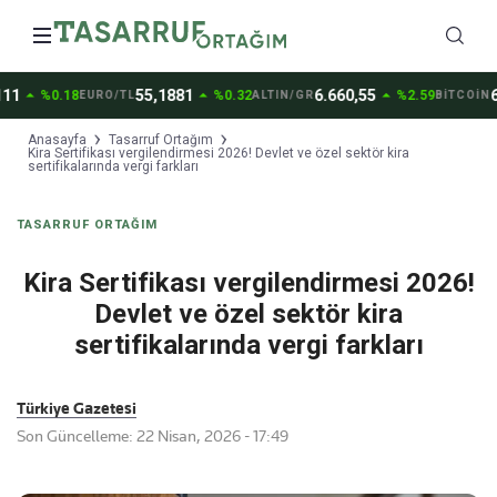
arrow_drop_up
arrow_drop_up
arrow_drop_up
1
55,1881
6.660,55
64.
%0.18
%0.32
%2.59
EURO/TL
ALTIN/GR
BİTCOİN
Anasayfa
Tasarruf Ortağım
Kira Sertifikası vergilendirmesi 2026! Devlet ve özel sektör kira
sertifikalarında vergi farkları
TASARRUF ORTAĞIM
Kira Sertifikası vergilendirmesi 2026!
Devlet ve özel sektör kira
sertifikalarında vergi farkları
Türkiye Gazetesi
Son Güncelleme: 22 Nisan, 2026 - 17:49