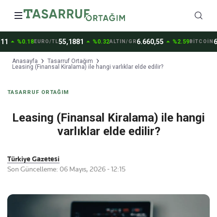
arrow_drop_up
arrow_drop_up
arrow_drop_up
1
55,1881
6.660,55
65
%0.18
%0.32
%2.59
EURO/TL
ALTIN/GR
BİTCOİN
Anasayfa
Tasarruf Ortağım
Leasing (Finansal Kiralama) ile hangi varlıklar elde edilir?
TASARRUF ORTAĞIM
Leasing (Finansal Kiralama) ile hangi
varlıklar elde edilir?
Türkiye Gazetesi
Son Güncelleme: 06 Mayıs, 2026 - 12:15