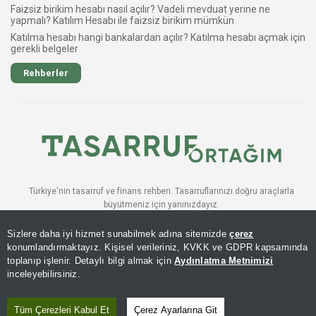
Faizsiz birikim hesabı nasıl açılır? Vadeli mevduat yerine ne
yapmalı? Katılım Hesabı ile faizsiz birikim mümkün
Katılma hesabı hangi bankalardan açılır? Katılma hesabı açmak için
gerekli belgeler
Rehberler
Türkiye'nin tasarruf ve finans rehberi. Tasarruflarınızı doğru araçlarla
büyütmeniz için yanınızdayız.
BÜLTENE ABONE OLUN
Sizlere daha iyi hizmet sunabilmek adına sitemizde
çerez
Katıl
konumlandırmaktayız. Kişisel verileriniz, KVKK ve GDPR kapsamında
toplanıp işlenir. Detaylı bilgi almak için
Aydınlatma Metnimizi
inceleyebilirsiniz.
© 2026 AKILLI TASARRUF FINANSI. TÜM HAKLARI SAKLIDIR.
Tüm Çerezleri Kabul Et
Çerez Ayarlarına Git