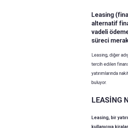
Leasing (fina
alternatif f
vadeli ödeme 
süreci merak 
Leasing, diğer adıy
tercih edilen fina
yatırımlarında naki
buluyor.
LEASİNG N
Leasing, bir yatır
kullanıcıya kiral