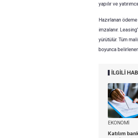
yapılır ve yatırım
Hazırlanan ödeme 
imzalanır. Leasing’
yürütülür. Tüm mal
boyunca belirlenen 
İLGİLİ HA
EKONOMİ
Katılım bank