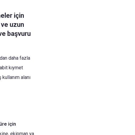
eler için
a ve uzun
 ve başvuru
ından daha fazla
sabit kıymet
ş kullanım alanı
üre için
kine, ekipman ya