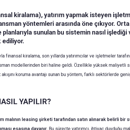
nsal kiralama), yatırım yapmak isteyen işletm
inansman yöntemleri arasında öne çıkıyor. Ort
planlarıyla sunulan bu sistemin nasıl işlediği
ediliyor.
la finansal kiralama, son yıllarda yatırımcılar ve işletmeler taraf
nsman modellerinden biri haline geldi. Özellikle yüksek maliyetli 
t akışını koruma avantajı sunan bu yöntem, farklı sektörlerde geni
ASIL YAPILIR?
ım malının leasing şirketi tarafından satın alınarak belirli bir s
anması esasına dayanır.
Bu süreçte yatırımcı, ihtiyaç duyduğu ma