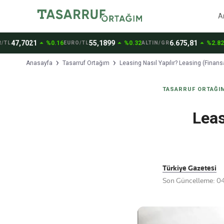
A
arrow_drop_up
arrow_drop_up
arrow_drop_up
7,7021
55,1899
6.675,81
%0.16
%0.32
%2.82
EURO/TL
ALTIN/GR
BİTC
Anasayfa
Tasarruf Ortağım
Leasing Nasıl Yapılır? Leasing (Finans
TASARRUF ORTAĞI
Leas
Türkiye Gazetesi
Son Güncelleme: 04 