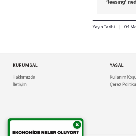
‘leasing’ ned
Yayın Tarihi
|
04 May
KURUMSAL
YASAL
Hakkımızda
Kullanım Koşul
İletişim
Çerez Politika
✖