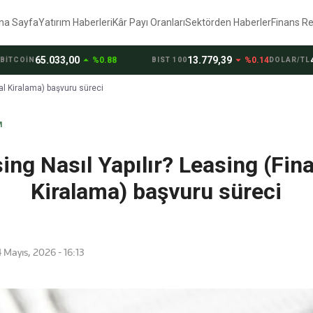
na Sayfa
Yatırım Haberleri
Kâr Payı Oranları
Sektörden Haberler
Finans R
arrow_drop_up
arrow_drop_down
65.033,00
13.779,39
47,70
%0.88
%0.14
OİN
BIST 100
DOLAR/TL
al Kiralama) başvuru süreci
M
ing Nasıl Yapılır? Leasing (Fin
Kiralama) başvuru süreci
Mayıs, 2026 - 16:13