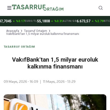
arrow_drop_up
arrow_drop_up
arrow_drop_up
7045
55,1808
6.673,57
%0.17
%0.31
%2.79
EURO/TL
ALTIN/GR
BİTCOİ
Anasayfa
Tasarruf Ortağım
VakıfBank'tan 1,5 milyar euroluk kalkınma finansmanı
TASARRUF ORTAĞIM
VakıfBank'tan 1,5 milyar euroluk
kalkınma finansmanı
09 Mayıs, 2026 - 16:09
|
11 Mayıs, 2026 - 13:29