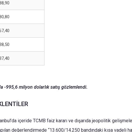
88,90
80,80
67,40
38,50
37,40
da -995,6 milyon dolarlık satış gözlemlendi.
KLENTİLER
anbul’da içeride TCMB faiz kararı ve dışarıda jeopolitik gelişmeler
yapılan değerlendirmede “13.600/14.250 bandındaki kısa vadeli h