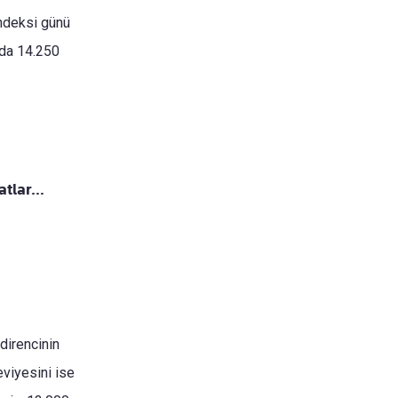
endeksi günü
rda 14.250
yatlar…
direncinin
eviyesini ise