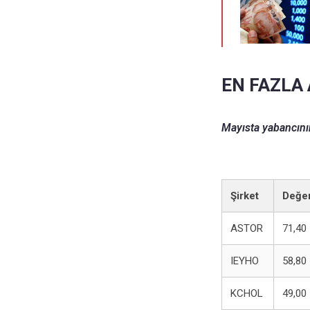
EN FAZLA
Mayısta yabancının
Şirket
Değer
ASTOR
71,40
IEYHO
58,80
KCHOL
49,00