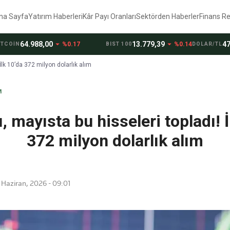
na Sayfa
Yatırım Haberleri
Kâr Payı Oranları
Sektörden Haberler
Finans R
arrow_drop_down
arrow_drop_down
64.988,00
13.779,39
47,7111
%0.17
%0.14
N
BIST 100
DOLAR/TL
İlk 10’da 372 milyon dolarlık alım
M
, mayısta bu hisseleri topladı! İ
372 milyon dolarlık alım
 Haziran, 2026 - 09:01