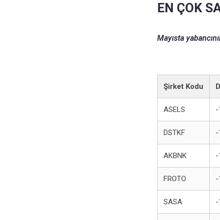
EN ÇOK SA
Mayısta yabancının
Şirket Kodu
D
ASELS
-
DSTKF
-
AKBNK
-
FROTO
-
SASA
-