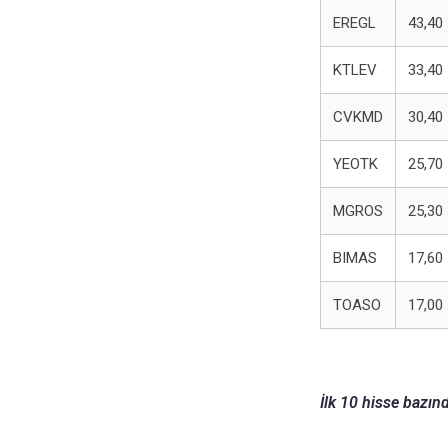
EREGL
43,40
KTLEV
33,40
CVKMD
30,40
YEOTK
25,70
MGROS
25,30
BIMAS
17,60
TOASO
17,00
İlk 10 hisse bazınd