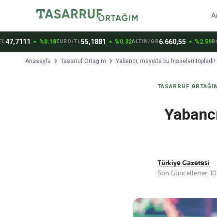
A
arrow_drop_up
arrow_drop_up
arrow_drop_up
7111
55,1881
6.660,55
%0.18
%0.32
%2.59
EURO/TL
ALTIN/GR
BİTCOİ
Anasayfa
Tasarruf Ortağım
Yabancı, mayısta bu hisseleri topladı! 
TASARRUF ORTAĞI
Yabancı
Türkiye Gazetesi
Son Güncelleme: 10