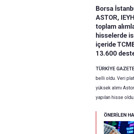
Borsa İstanb
ASTOR, IEYHO
toplam alımla
hisselerde is
içeride TCMB 
13.600 deste
TÜRKİYE GAZETES
belli oldu. Veri pl
yüksek alımı Astor
yapılan hisse oldu
ÖNERİLEN H