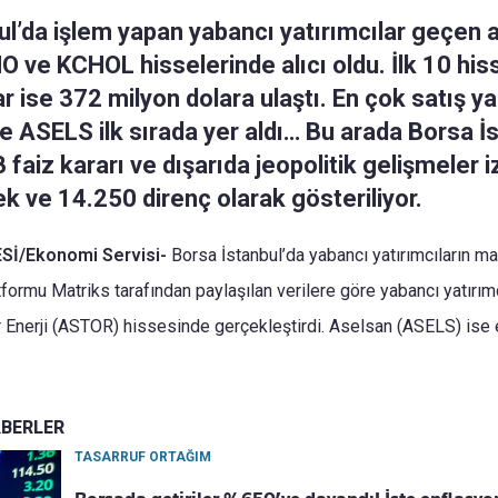
ul’da işlem yapan yabancı yatırımcılar geçen 
 ve KCHOL hisselerinde alıcı oldu. İlk 10 his
r ise 372 milyon dolara ulaştı. En çok satış ya
e ASELS ilk sırada yer aldı… Bu arada Borsa İ
faiz kararı ve dışarıda jeopolitik gelişmeler i
k ve 14.250 direnç olarak gösteriliyor.
İ/Ekonomi Servisi-
Borsa İstanbul’da yabancı yatırımcıların ma
atformu Matriks tarafından paylaşılan verilere göre yabancı yatırı
 Enerji (ASTOR) hissesinde gerçekleştirdi. Aselsan (ASELS) ise 
.
ABERLER
TASARRUF ORTAĞIM