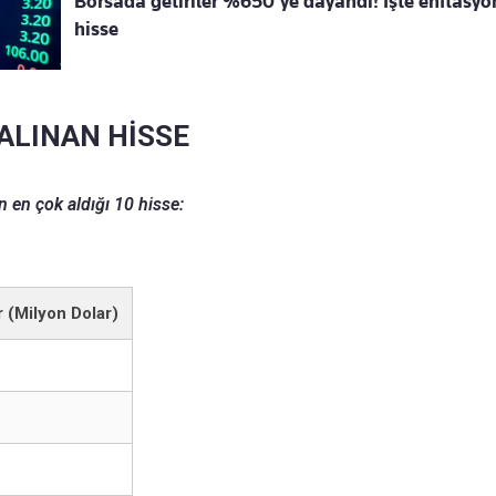
Borsada getiriler %650’ye dayandı! İşte enflasyo
hisse
 ALINAN HİSSE
 en çok aldığı 10 hisse:
 (Milyon Dolar)