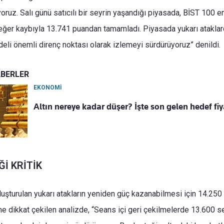
ruz. Salı günü satıcılı bir seyrin yaşandığı piyasada, BİST 100 
eğer kaybıyla 13.741 puandan tamamladı. Piyasada yukarı atakla
deli önemli direnç noktası olarak izlemeyi sürdürüyoruz” denildi.
ABERLER
EKONOMİ
Altın nereye kadar düşer? İşte son gelen hedef fi
Ğİ KRİTİK
uşturulan yukarı atakların yeniden güç kazanabilmesi için 14.250 
ne dikkat çekilen analizde, “Seans içi geri çekilmelerde 13.600 s