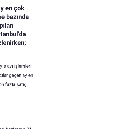
ay en çok
se bazında
pılan
stanbul’da
zlenirken;
yıs ayı işlemleri
mcılar geçen ay en
en fazla satış