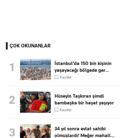
Kaçırmayın
Ücretsiz üye olun, gündemi
şekillendiren gelişmeleri önce siz duyun
ÇOK OKUNANLAR
İstanbul'da 150 bin kişinin
1
yaşayacağı bölgede ger...
Kaydet
Hüseyin Taşkıran şimdi
2
bambaşka bir hayat yaşıyor
Kaydet
34 yıl sonra evlat sahibi
3
olmuşlardı! Meğer mahall...