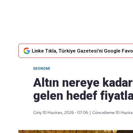
Takip Edin
Favori mecralarınızda haber
akışımıza ulaşın
Linke Tıkla, Türkiye Gazetesi'ni Google Favor
EKONOMI
Altın nereye kadar
gelen hedef fiyatl
Giriş:
10 Haziran, 2026 - 07:06
|
Güncelleme:
10 Hazira