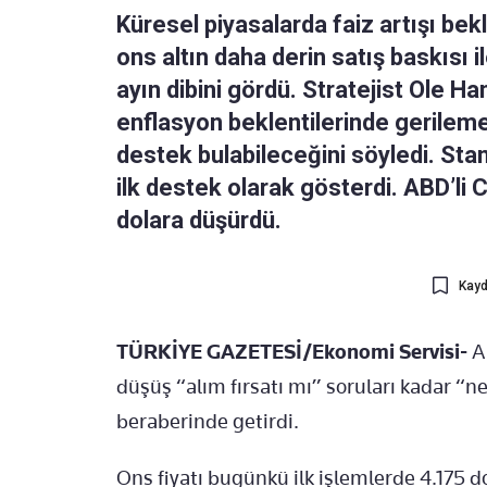
Küresel piyasalarda faiz artışı bekl
ons altın daha derin satış baskısı i
ayın dibini gördü. Stratejist Ole H
enflasyon beklentilerinde gerileme 
destek bulabileceğini söyledi. Sta
ilk destek olarak gösterdi. ABD’li Ci
dolara düşürdü.
Kayd
TÜRKİYE GAZETESİ/Ekonomi Servisi-
Al
düşüş “alım fırsatı mı” soruları kadar “n
beraberinde getirdi.
Ons fiyatı bugünkü ilk işlemlerde 4.175 do