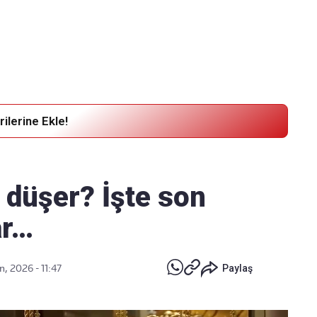
Haber Verin
Editör masamıza bilgi ve materyal
göndermek için
tıklayın
ilerine Ekle!
 düşer? İşte son
ar…
n, 2026 - 11:47
Paylaş