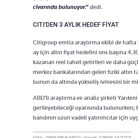
civarında bulunuyor.”
dedi.
CITI'DEN 3 AYLIK HEDEF FİYAT
Citigroup emtia araştırma ekibi de hafta
ay için altın fiyat hedefini ons başına 4
kazanan reel tahvil getirileri ve daha güç
merkez bankalarından gelen fiziki altın ta
bunun da altında yükseliş ivmesini bir mikt
ABD’li araştırma ve analiz şirketi Yarden
gerileyebileceği uyarısında bulunurken;
bandının uzun vadeli yatırımcılar için u
Editör :
ÖMER FARUK BİNGÖL
|
Kaynak: TÜRKİYE GAZETESİ