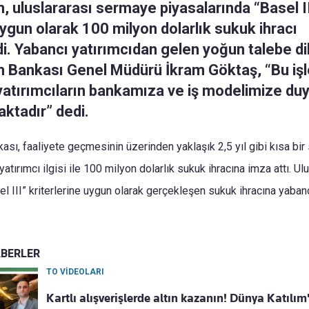
, uluslararası sermaye piyasalarında “Basel I
uygun olarak 100 milyon dolarlık sukuk ihracı
di. Yabancı yatırımcıdan gelen yoğun talebe d
m Bankası Genel Müdürü İkram Göktaş, “Bu iş
 yatırımcıların bankamıza ve iş modelimize d
ktadır” dedi.
ası, faaliyete geçmesinin üzerinden yaklaşık 2,5 yıl gibi kısa b
atırımcı ilgisi ile 100 milyon dolarlık sukuk ihracına imza attı. U
el III” kriterlerine uygun olarak gerçekleşen sukuk ihracına yabanc
ABERLER
TO VİDEOLARI
Kartlı alışverişlerde altın kazanın! Dünya Katılı