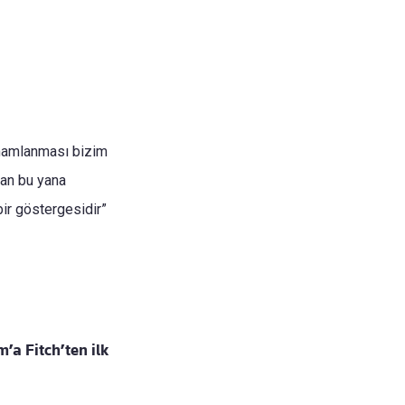
amamlanması bizim
dan bu yana
ir göstergesidir”
’a Fitch’ten ilk