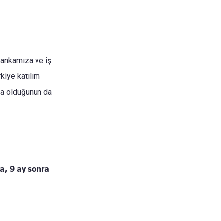
 bankamıza ve iş
kiye katılım
ta olduğunun da
la, 9 ay sonra