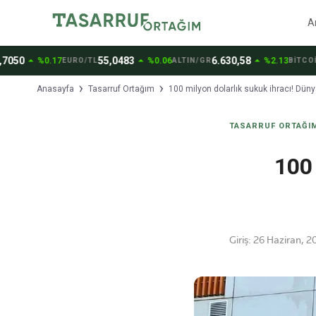
A
arrow_drop_up
arrow_drop_up
arrow_drop_up
50
55,0483
6.630,58
6
%0.17
%0.06
%2.13
EURO/TL
ALTIN/GR
BİTCOİN
Anasayfa
Tasarruf Ortağım
100 milyon dolarlık sukuk ihracı! Düny
TASARRUF ORTAĞI
100 
Giriş:
26 Haziran, 2