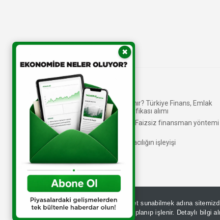
✖
Katılım bankaları nasıl kâr elde eder?
Kira Sertifikası (Sukuk) nedir, nasıl alınır? Türkiye Finans, Emlak
Katılım, Ziraat - Vakıf Katılım kira sertifikası alımı
Faiz hassasiyeti olanlar tercih ediyor! Faizsiz finansman yöntemi
Murabaha nedir, nasıl çalışır?
Katılım fonu nasıl alınır? Faizsiz bankacılığın işleyişi
Sizlere daha iyi hizmet sunabilmek adına sitemiz
GDPR kapsamında toplanıp işlenir. Detaylı bilgi a