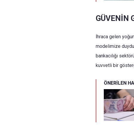
GÜVENİN 
İhraca gelen yoğun
modelimize duyduğ
bankacılığı sektö
kuvvetli bir göster
ÖNERİLEN H