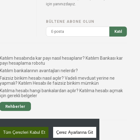
için yanınızdayız.
BÜLTENE ABONE OLUN
Katıl
Katılım hesabında kar payı nasıl hesaplanır? Katılım Bankası kar
payı hesaplama robotu
Katılım bankalarının avantajları nelerdir?
Faizsiz birikim hesabı nasıl açılır? Vadeli mevduat yerine ne
yapmalı? Katılım Hesabı ile faizsiz birikim mümkün
Katılma hesabı hangi bankalardan açılır? Katılma hesabı açmak
için gerekli belgeler
Rehberler
Tüm Çerezleri Kabul Et
Çerez Ayarlarına Git