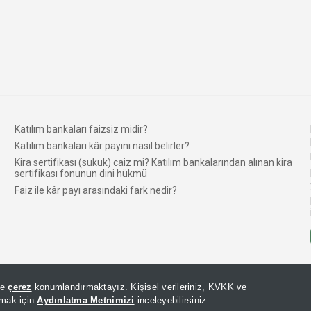
Katılım bankaları faizsiz midir?
Katılım bankaları kâr payını nasıl belirler?
Kira sertifikası (sukuk) caiz mi? Katılım bankalarından alınan kira
sertifikası fonunun dini hükmü
Faiz ile kâr payı arasındaki fark nedir?
© 2026 AKILLI TASARRUF FINANSI. TÜM HAKLARI SAKLIDIR.
de
çerez
konumlandırmaktayız. Kişisel verileriniz, KVKK ve
lmak için
Aydınlatma Metnimizi
inceleyebilirsiniz.