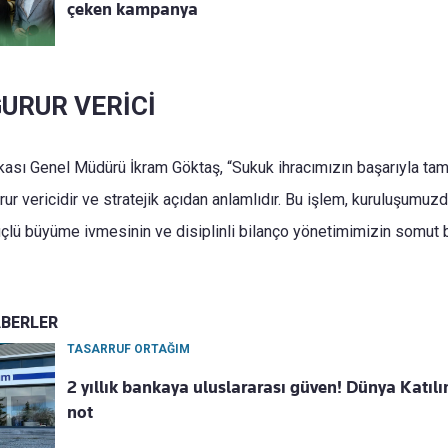
çeken kampanya
GURUR VERİCİ
kası Genel Müdürü İkram Göktaş, “Sukuk ihracımızın başarıyla t
rur vericidir ve stratejik açıdan anlamlıdır. Bu işlem, kuruluşumuz
lü büyüme ivmesinin ve disiplinli bilanço yönetimimizin somut b
ABERLER
TASARRUF ORTAĞIM
2 yıllık bankaya uluslararası güven! Dünya Katılım
not