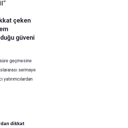
II”
ikkat çeken
lem
uyduğu güveni
ir süre geçmesine
luslararası sermaye
ı yatırımcılardan
m'dan dikkat