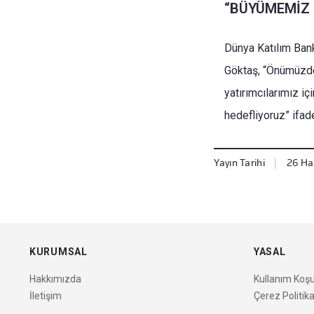
“BÜYÜMEMİZ
Dünya Katılım Bank
Göktaş, “Önümüzde
yatırımcılarımız 
hedefliyoruz” ifade
Yayın Tarihi
|
26 Ha
KURUMSAL
YASAL
Hakkımızda
Kullanım Koşul
İletişim
Çerez Politika