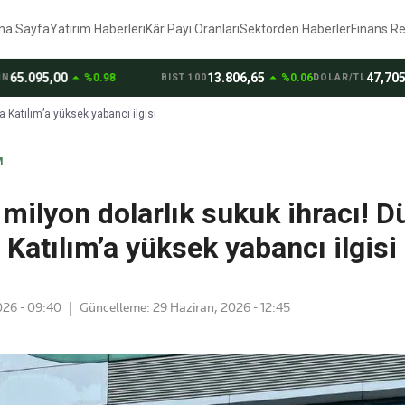
na Sayfa
Yatırım Haberleri
Kâr Payı Oranları
Sektörden Haberler
Finans R
arrow_drop_up
arrow_drop_up
arrow_dro
5.095,00
13.806,65
47,7050
%0.98
%0.06
BIST 100
DOLAR/TL
a Katılım’a yüksek yabancı ilgisi
M
milyon dolarlık sukuk ihracı! 
Katılım’a yüksek yabancı ilgisi
026 - 09:40
|
Güncelleme:
29 Haziran, 2026 - 12:45