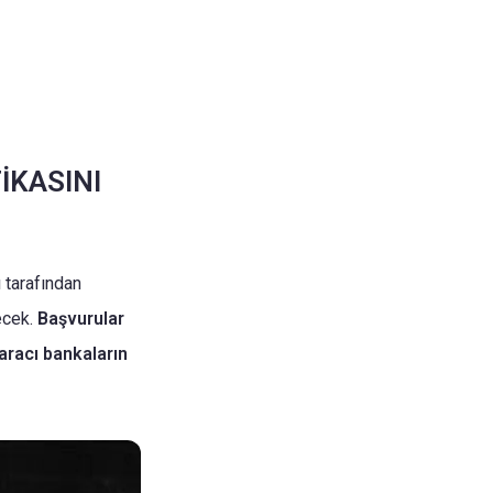
FİKASINI
ı tarafından
lecek.
Başvurular
aracı bankaların