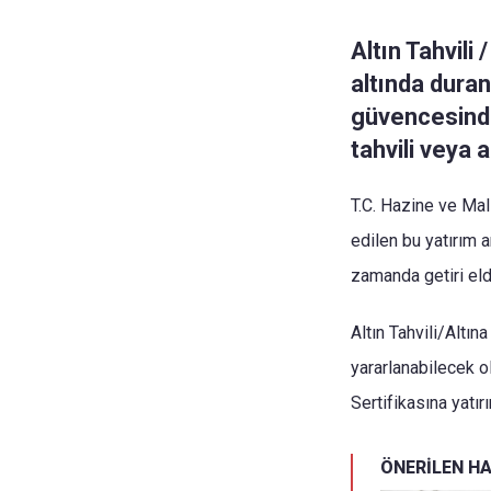
Altın Tahvili 
altında duran
güvencesinde
tahvili veya a
T.C. Hazine ve Mali
edilen bu yatırım a
zamanda getiri el
Altın Tahvili/Altın
yararlanabilecek ol
Sertifikasına yatı
ÖNERİLEN H