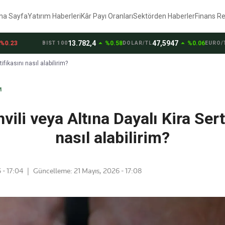
na Sayfa
Yatırım Haberleri
Kâr Payı Oranları
Sektörden Haberler
Finans R
arrow_drop_up
arrow_drop_up
13.782,4
47,5947
55
3
%0.58
%0.06
BIST 100
DOLAR/TL
EURO/TL
tifikasını nasıl alabilirim?
M
hvili veya Altına Dayalı Kira Sert
nasıl alabilirim?
 - 17:04
|
Güncelleme:
21 Mayıs, 2026 - 17:08