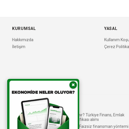
KURUMSAL
YASAL
Hakkımızda
Kullanım Koşul
İletişim
Çerez Politika
✖
Katılım bankaları nasıl kâr elde eder?
Kira Sertifikası (Sukuk) nedir, nasıl alınır? Türkiye Finans, Emlak
Katılım, Ziraat - Vakıf Katılım kira sertifikası alımı
Faiz hassasiyeti olanlar tercih ediyor! Faizsiz finansman yöntemi