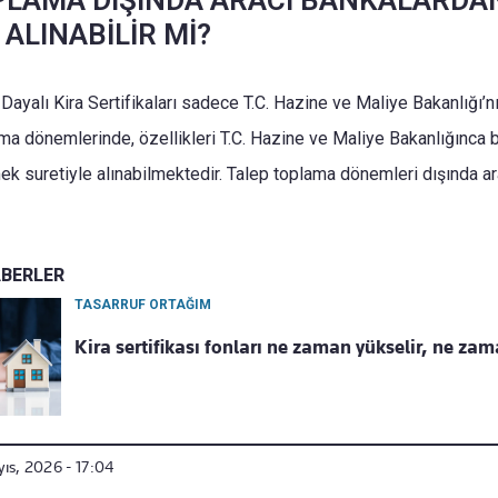
PLAMA DIŞINDA ARACI BANKALARDA
ALINABİLİR Mİ?
a Dayalı Kira Sertifikaları sadece T.C. Hazine ve Maliye Bakanlığı’n
ma dönemlerinde, özellikleri T.C. Hazine ve Maliye Bakanlığınca be
tmek suretiyle alınabilmektedir. Talep toplama dönemleri dışında a
ABERLER
TASARRUF ORTAĞIM
Kira sertifikası fonları ne zaman yükselir, ne za
ıs, 2026 - 17:04