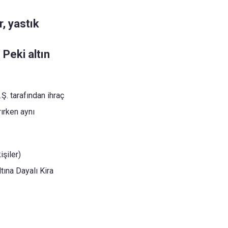
r, yastık
t
Peki altın
Ş. tarafından ihraç
rırken aynı
işiler)
tına Dayalı Kira