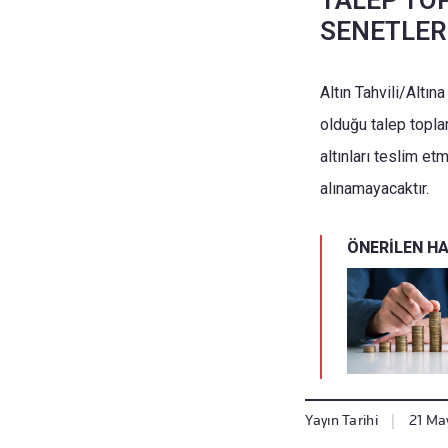
TALEP TO
SENETLER 
Altın Tahvili/Altın
olduğu talep topla
altınları teslim e
alınamayacaktır.
ÖNERİLEN H
Yayın Tarihi
|
21 May