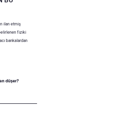
N BU
ın ilan etmiş
lirlenen fiziki
racı bankalardan
man düşer?