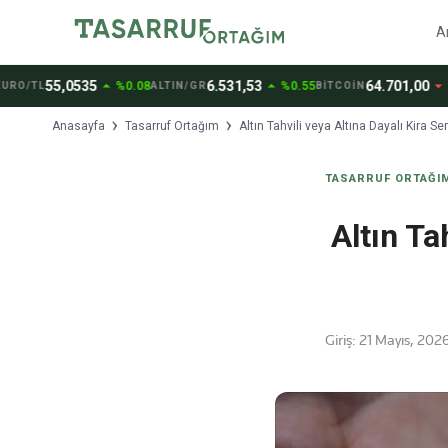
A
arrow_drop_up
arrow_drop_up
arrow_drop_down
55,0535
6.531,53
64.701,00
%0.08
%0.55
%0.2
TL
ALTIN/GR
BİTCOİN
Anasayfa
Tasarruf Ortağım
Altın Tahvili veya Altına Dayalı Kira Ser
TASARRUF ORTAĞI
Altın Ta
Giriş:
21 Mayıs, 2026