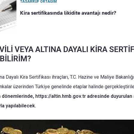
TASARRUF ORTAĞIM
Kira sertifikasında likidite avantajı nedir?
VİLİ VEYA ALTINA DAYALI KİRA SERTİ
BİLİRİM?
tına Dayalı Kira Sertifikası ihraçları, T.C. Hazine ve Maliye Bakanlığ
ankalar üzerinden Türkiye genelinde etaplar halinde gerçekleştiri
 dönemlerinde, https://altin.hmb.gov.tr adresinde duyurulan 
yla yapılabilecek.