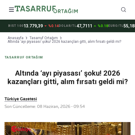
arrow_drop_down
arrow_drop_up
arrow
13.779,39
47,7111
55,1881
%0.14
%0.18
BIST 100
DOLAR/TL
EURO/TL
Anasayfa
Tasarruf Ortağım
Altında ‘ayı piyasası’ şoku! 2026 kazançları gitti, alım fırsatı geldi mi?
TASARRUF ORTAĞIM
Altında ‘ayı piyasası’ şoku! 2026
kazançları gitti, alım fırsatı geldi mi?
Türkiye Gazetesi
Son Güncelleme: 08 Haziran, 2026 - 09:54