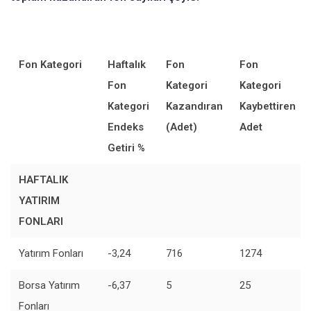
Fon Kategori
Haftalık
Fon
Fon
Fon
Kategori
Kategori
Kategori
Kazandıran
Kaybettiren
Endeks
(Adet)
Adet
Getiri %
HAFTALIK
YATIRIM
FONLARI
Yatırım Fonları
-3,24
716
1274
Borsa Yatırım
-6,37
5
25
Fonları