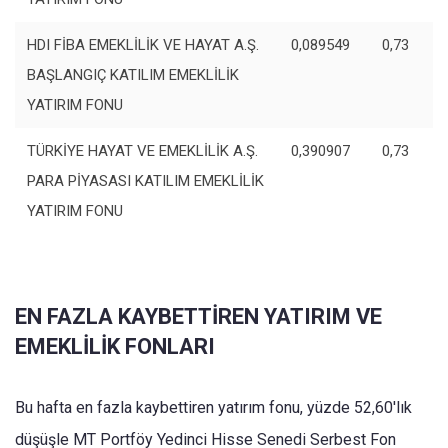
HDI FİBA EMEKLİLİK VE HAYAT A.Ş.
0,089549
0,73
BAŞLANGIÇ KATILIM EMEKLİLİK
YATIRIM FONU
TÜRKİYE HAYAT VE EMEKLİLİK A.Ş.
0,390907
0,73
PARA PİYASASI KATILIM EMEKLİLİK
YATIRIM FONU
EN FAZLA KAYBETTİREN YATIRIM VE
EMEKLİLİK FONLARI
Bu hafta en fazla kaybettiren yatırım fonu, yüzde 52,60'lık
düşüşle MT Portföy Yedinci Hisse Senedi Serbest Fon