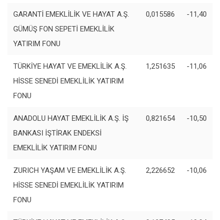
GARANTİ EMEKLİLİK VE HAYAT A.Ş.
0,015586
-11,40
GÜMÜŞ FON SEPETİ EMEKLİLİK
YATIRIM FONU
TÜRKİYE HAYAT VE EMEKLİLİK A.Ş.
1,251635
-11,06
HİSSE SENEDİ EMEKLİLİK YATIRIM
FONU
ANADOLU HAYAT EMEKLİLİK A.Ş. İŞ
0,821654
-10,50
BANKASI İŞTİRAK ENDEKSİ
EMEKLİLİK YATIRIM FONU
ZURICH YAŞAM VE EMEKLİLİK A.Ş.
2,226652
-10,06
HİSSE SENEDİ EMEKLİLİK YATIRIM
FONU