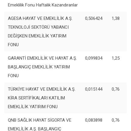
Emeklilik Fonu Haftalık Kazandıranlar
AGESA HAYAT VE EMEKLİLİK A.Ş.
0,506424
1,38
TEKNOLOJİ SEKTÖRÜ YABANCI
DEĞİŞKEN EMEKLİLİK YATIRIM
FONU
GARANTİ EMEKLİLİK VE HAYAT A.Ş.
0,099834
1,25
BAŞLANGIÇ EMEKLİLİK YATIRIM
FONU
TÜRKİYE HAYAT VE EMEKLİLİK A.Ş.
0,015144
0,76
KİRA SERTİFİKALARI KATILIM
EMEKLİLİK YATIRIM FONU
QNB SAĞLIK HAYAT SİGORTA VE
0,083898
0,76
EMEKLİLİK A.Ş. BAŞLANGIÇ