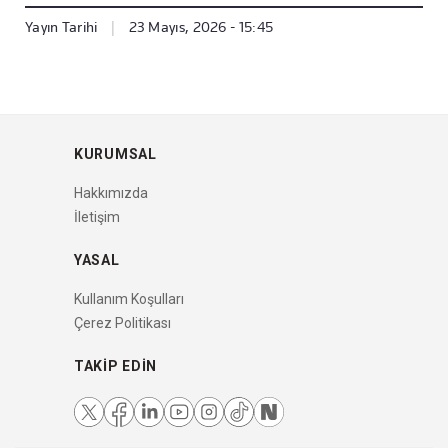
Yayın Tarihi
|
23 Mayıs, 2026 - 15:45
KURUMSAL
Hakkımızda
İletişim
YASAL
Kullanım Koşulları
Çerez Politikası
TAKIP EDIN