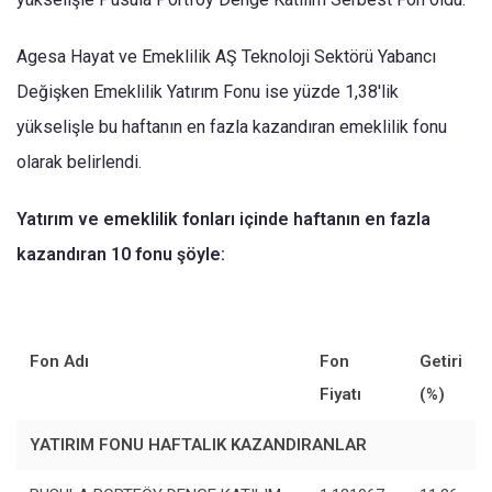
Agesa Hayat ve Emeklilik AŞ Teknoloji Sektörü Yabancı
Değişken Emeklilik Yatırım Fonu ise yüzde 1,38'lik
yükselişle bu haftanın en fazla kazandıran emeklilik fonu
olarak belirlendi.
Yatırım ve emeklilik fonları içinde haftanın en fazla
kazandıran 10 fonu şöyle:
Fon Adı
Fon
Getiri
Fiyatı
(%)
YATIRIM FONU HAFTALIK KAZANDIRANLAR