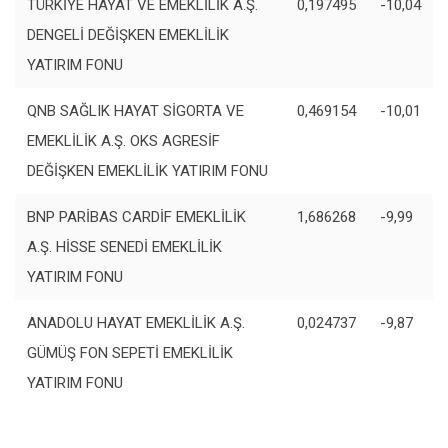
TÜRKİYE HAYAT VE EMEKLİLİK A.Ş.
0,197495
-10,04
DENGELİ DEĞİŞKEN EMEKLİLİK
YATIRIM FONU
QNB SAĞLIK HAYAT SİGORTA VE
0,469154
-10,01
EMEKLİLİK A.Ş. OKS AGRESİF
DEĞİŞKEN EMEKLİLİK YATIRIM FONU
BNP PARİBAS CARDİF EMEKLİLİK
1,686268
-9,99
A.Ş. HİSSE SENEDİ EMEKLİLİK
YATIRIM FONU
ANADOLU HAYAT EMEKLİLİK A.Ş.
0,024737
-9,87
GÜMÜŞ FON SEPETİ EMEKLİLİK
YATIRIM FONU