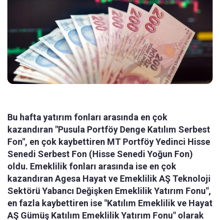
Bu hafta yatırım fonları arasında en çok
kazandıran "Pusula Portföy Denge Katılım Serbest
Fon", en çok kaybettiren MT Portföy Yedinci Hisse
Senedi Serbest Fon (Hisse Senedi Yoğun Fon)
oldu. Emeklilik fonları arasında ise en çok
kazandıran Agesa Hayat ve Emeklilik AŞ Teknoloji
Sektörü Yabancı Değişken Emeklilik Yatırım Fonu",
en fazla kaybettiren ise "Katılım Emeklilik ve Hayat
AŞ Gümüş Katılım Emeklilik Yatırım Fonu" olarak