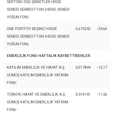
SEKTÖRÜ DIŞI ŞİRKETLER HİSSE
SENEDİ SERBEST FON (HİSSE SENEDİ
YOĞUN FON)
ONE PORTFÖY BEŞİNCİ HİSSE
6,675242
-29,66
SENEDİ SERBEST FON (HİSSE SENEDİ
YOĞUN FON)
EMEKLİLİK FONU HAFTALIK KAYBETTİRENLER
KATILIM EMEKLİLİK VE HAYAT A.Ş.
0,017844
-12,17
GÜMÜŞ KATILIM EMEKLİLİK YATIRIM
FONU
TÜRKİYE HAYAT VE EMEKLİLİK A.Ş.
0,519141
-11,56
GÜMÜŞ KATILIM EMEKLİLİK YATIRIM
FONU