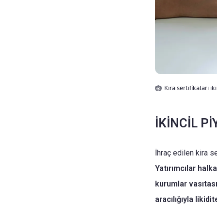
Kira sertifikaları i
İKİNCİL P
İhraç edilen kira 
Yatırımcılar halka
kurumlar vasıtasıyl
aracılığıyla likid