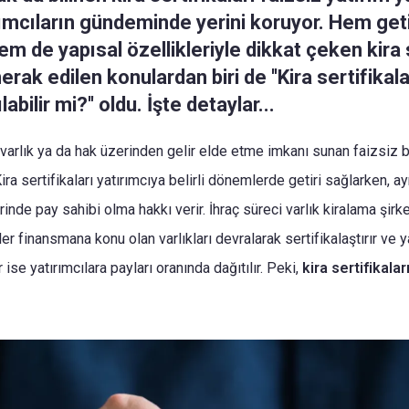
rımcıların gündeminde yerini koruyor. Hem geti
em de yapısal özellikleriyle dikkat çeken kira s
rak edilen konulardan biri de ''Kira sertifikalar
abilir mi?'' oldu. İşte detaylar...
ir varlık ya da hak üzerinden gelir elde etme imkanı sunan faizsiz
Kira sertifikaları yatırımcıya belirli dönemlerde getiri sağlarken, 
inde pay sahibi olma hakkı verir. İhraç süreci varlık kiralama şirket
tler finansmana konu olan varlıkları devralarak sertifikalaştırır ve y
 ise yatırımcılara payları oranında dağıtılır. Peki,
kira sertifikalar