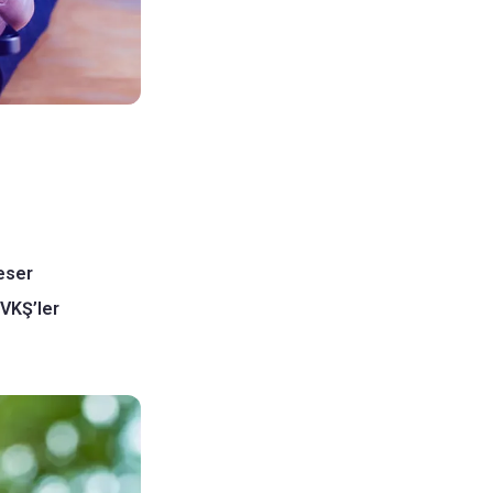
 eser
 VKŞ’ler