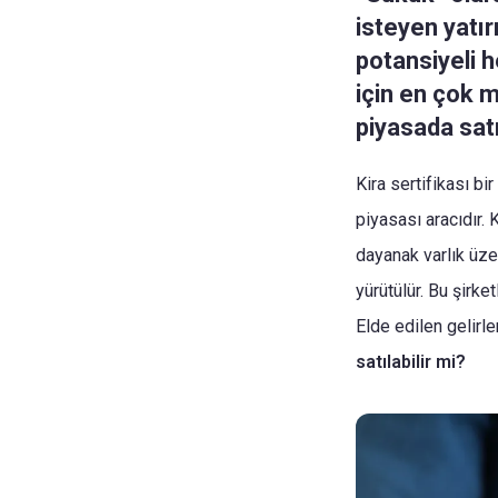
isteyen yatı
potansiyeli h
için en çok me
piyasada satıl
Kira sertifikası b
piyasası aracıdır. 
dayanak varlık üzer
yürütülür. Bu şirke
Elde edilen gelirler
satılabilir mi?