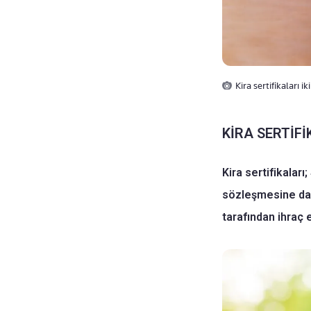
Kira sertifikaları i
KİRA SERTİFİ
Kira sertifikalar
sözleşmesine daya
tarafından ihraç ed