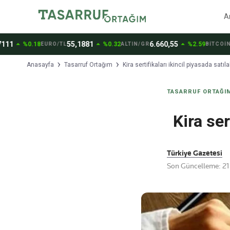
A
arrow_drop_up
arrow_drop_up
55,1881
6.660,55
64.956,
0.18
%0.32
%2.59
EURO/TL
ALTIN/GR
BİTCOİN
Anasayfa
Tasarruf Ortağım
Kira sertifikaları ikincil piyasada satıla
TASARRUF ORTAĞI
Kira ser
Türkiye Gazetesi
Son Güncelleme: 21 