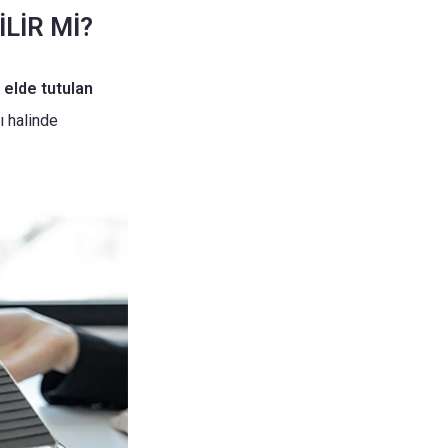
İLİR Mİ?
 elde tutulan
ı halinde