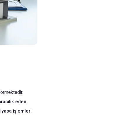
görmektedir.
aracılık eden
 piyasa işlemleri