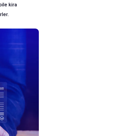
ile kira
rler.