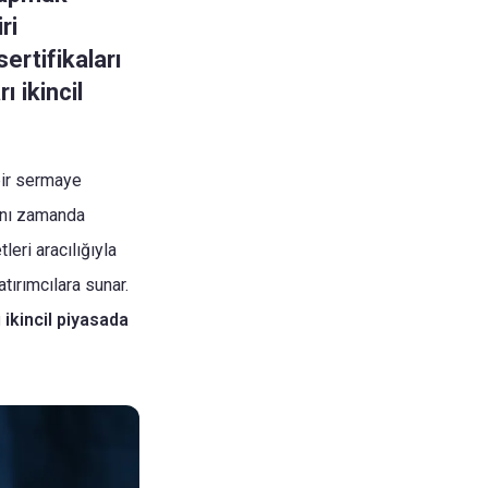
ri
ertifikaları
ı ikincil
 bir sermaye
aynı zamanda
leri aracılığıyla
atırımcılara sunar.
ı ikincil piyasada