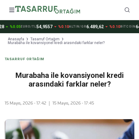
row_drop_up
arrow_drop_down
arrow_drop_down
54,9557
6.489,62
64.
%0.05
%0.10
%0.10
EURO/TL
ALTIN/GR
BİTCOİN
Anasayfa
Tasarruf Ortağım
Murabaha ile kovansiyonel kredi arasındaki farklar neler?
TASARRUF ORTAĞIM
Murabaha ile kovansiyonel kredi
arasındaki farklar neler?
15 Mayıs, 2026 - 17:42
|
15 Mayıs, 2026 - 17:45