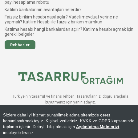
payı hesaplama robotu
Katılım bankalarının avantajları nelerdir?
Faizsiz birikim hesabı nasıl açılır? Vadeli mevduat yerine ne
yapmalı? Katılım Hesabı ile faizsiz birikim mümkün
Katılma hesabı hangi bankalardan açılır? Katılma hesabı açmak için
gerekli belgeler
Rehberler
Türkiye'nin tasarruf ve finans rehberi. Tasarruflarınızı doğru araçlarla
büyütmeniz için yanınızdayız.
BÜLTENE ABONE OLUN
Sizlere daha iyi hizmet sunabilmek adına sitemizde
çerez
Katıl
konumlandırmaktayız. Kişisel verileriniz, KVKK ve GDPR kapsamında
toplanıp işlenir. Detaylı bilgi almak için
Aydınlatma Metnimizi
inceleyebilirsiniz.
© 2026 AKILLI TASARRUF FINANSI. TÜM HAKLARI SAKLIDIR.