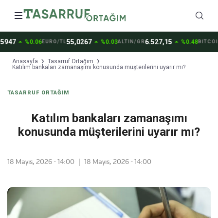
arrow_drop_up
arrow_drop_up
arrow_drop_up
47
55,0267
6.527,15
6
%0.06
%0.03
%0.48
EURO/TL
ALTIN/GR
BİTCOİN
Anasayfa
Tasarruf Ortağım
Katılım bankaları zamanaşımı konusunda müşterilerini uyarır mı?
TASARRUF ORTAĞIM
Katılım bankaları zamanaşımı
konusunda müşterilerini uyarır mı?
18 Mayıs, 2026 - 14:00
|
18 Mayıs, 2026 - 14:00