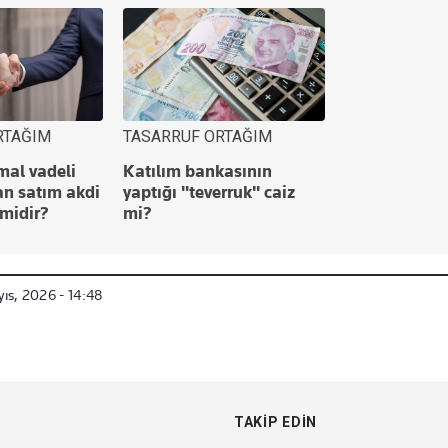
RTAĞIM
TASARRUF ORTAĞIM
mal vadeli
Katılım bankasının
an satım akdi
yaptığı "teverruk" caiz
 midir?
mi?
ıs, 2026 - 14:48
TAKIP EDIN