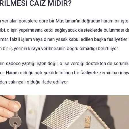
RİLMESİ CAİZ MİDİR?
a yer alan görüşlere göre bir Müslüman’ın doğrudan haram bir işt
ibi, o işin yapılmasına katkı sağlayacak desteklerde bulunması d
kumar, faizli işlem veya dinen yasak kabul edilen başka faaliyetler 
n bir iş yerinin kiraya verilmesinin doğru olmadığı belirtiliyor.
şinin sadece yaptığı işten değil, o işe verdiği destekten de soruml
yor. Haram olduğu açık şekilde bilinen bir faaliyete zemin hazırlay
çıdan sakıncalı olduğu ifade ediliyor.