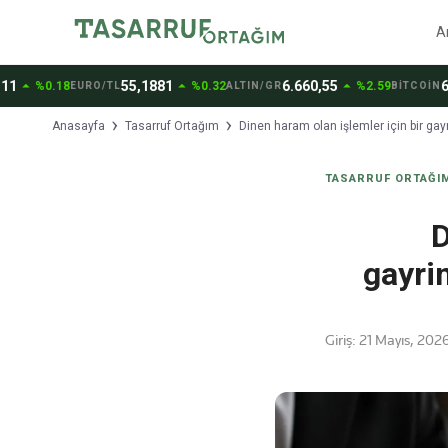
A
arrow_drop_up
arrow_drop_up
55,1881
6.660,55
65.181,
0.18
%0.32
%2.59
EURO/TL
ALTIN/GR
BİTCOİN
Anasayfa
Tasarruf Ortağım
Dinen haram olan işlemler için bir gay
TASARRUF ORTAĞI
D
gayri
Giriş:
21 Mayıs, 2026