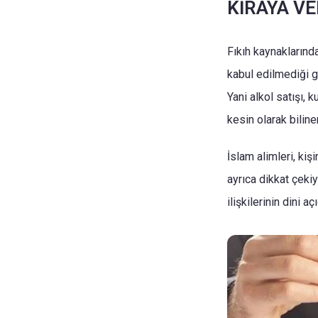
KİRAYA VE
Fıkıh kaynaklarınd
kabul edilmediği g
Yani alkol satışı, 
kesin olarak biline
İslam alimleri, ki
ayrıca dikkat çeki
ilişkilerinin dini a