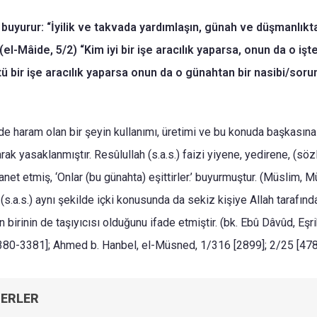
 buyurur: “İyilik ve takvada yardımlaşın, günah ve düşmanlıkt
(el-Mâide, 5/2) “Kim iyi bir işe aracılık yaparsa, onun da o iş
tü bir işe aracılık yaparsa onun da o günahtan bir nasibi/sorum
de haram olan bir şeyin kullanımı, üretimi ve bu konuda başkasın
rak yasaklanmıştır. Resûlullah (s.a.s.) faizi yiyene, yedirene, (s
anet etmiş, ‘Onlar (bu günahta) eşittirler.’ buyurmuştur. (Müslim, 
(s.a.s.) aynı şekilde içki konusunda da sekiz kişiye Allah tarafında
n birinin de taşıyıcısı olduğunu ifade etmiştir. (bk. Ebû Dâvûd, Eşri
3380-3381]; Ahmed b. Hanbel, el-Müsned, 1/316 [2899]; 2/25 [478
BERLER