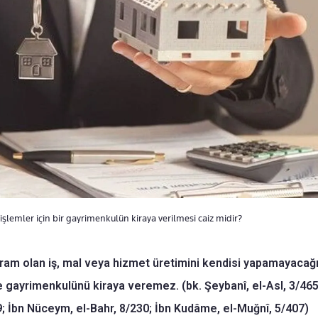
şlemler için bir gayrimenkulün kiraya verilmesi caiz midir?
ram olan iş, mal veya hizmet üretimini kendisi yapamayacağı 
 gayrimenkulünü kiraya veremez. (bk. Şeybanî, el-Asl, 3/465;
; İbn Nüceym, el-Bahr, 8/230; İbn Kudâme, el-Muğnî, 5/407)