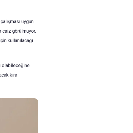
e çalışması uygun
a caiz görülmüyor.
için kullanılacağı
u olabileceğine
acak kira