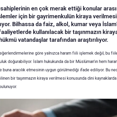
sahiplerinin en çok merak ettiği konular aras
lemler için bir gayrimenkulün kiraya verilmesi
ıyor. Bilhassa da faiz, alkol, kumar veya İsla
faaliyetlerde kullanılacak bir taşınmazın kiray
hükmü vatandaşlar tarafından araştırılıyor.
değerlendirmelerine göre yalnızca haram fiili işlemek değil, bu fi
uluk doğurabiliyor. İslam hukukunda da bir Müslüman’ın hem haram
buna aracılık etmesinin uygun görülmediği ifade ediliyor. Bu ned
bilinen bir taşınmazın kiraya verilmesi konusunda dini kaynaklard
bulunuyor.