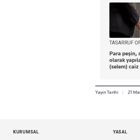
TASARRUF O
Para peşin, 
olarak yapıl
(selem) caiz
Yayın Tarihi
|
21 May
KURUMSAL
YASAL