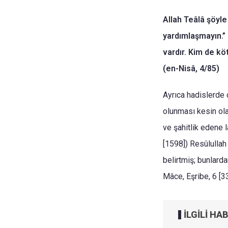
Allah Teâlâ şöyle
yardımlaşmayın.” 
vardır. Kim de kö
(en-Nisâ, 4/85)
Ayrıca hadislerde 
olunması kesin ola
ve şahitlik edene l
[1598]) Resûlullah 
belirtmiş; bunlarda
Mâce, Eşribe, 6 [
İLGİLİ HA