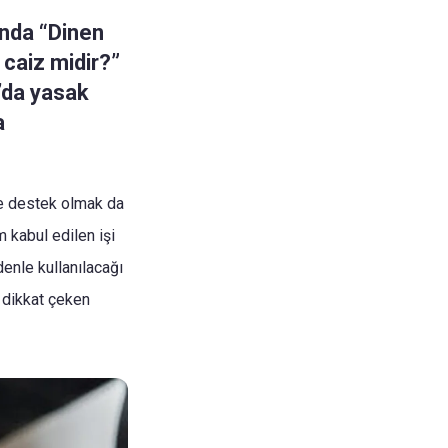
ında “Dinen
 caiz midir?”
m’da yasak
a
ile destek olmak da
 kabul edilen işi
enle kullanılacağı
a dikkat çeken