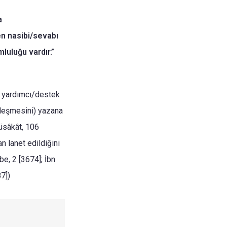
a
ten nasibi/sevabı
luluğu vardır.”
a yardımcı/destek
özleşmesini) yazana
Müsâkât, 106
n lanet edildiğini
be, 2 [3674]; İbn
7])