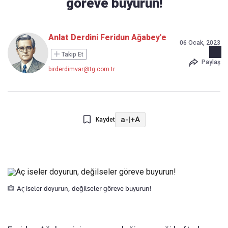
göreve buyurun!
Anlat Derdini Feridun Ağabey'e
06 Ocak, 2023
Takip Et
Paylaş
birderdimvar@tg.com.tr
a-
|
+A
Kaydet
Aç iseler doyurun, değilseler göreve buyurun!