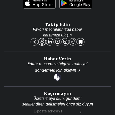
Foto Haber
Künye
Video Galeri
Gazete Aboneliği
Danışma Telefonları
Takip Edin
Favori mecralarınızda haber
Yasal
akışımıza ulaşın
Reklam Ver
Haber Verin
Editör masamıza bilgi ve materyal
göndermek için
tıklayın
Kaçırmayın
Ücretsiz üye olun, gündemi
şekillendiren gelişmeleri önce siz duyun