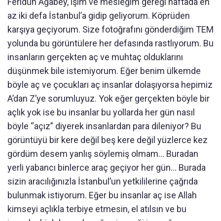
Feridun Ağabey, işim ve mesleğim gereği haftada en
az iki defa İstanbul’a gidip geliyorum. Köprüden
karşıya geçiyorum. Size fotoğrafını gönderdiğim TEM
yolunda bu görüntülere her defasında rastlıyorum. Bu
insanların gerçekten aç ve muhtaç olduklarını
düşünmek bile istemiyorum. Eğer benim ülkemde
böyle aç ve çocukları aç insanlar dolaşıyorsa hepimiz
A’dan Z’ye sorumluyuz. Yok eğer gerçekten böyle bir
açlık yok ise bu insanlar bu yollarda her gün nasıl
böyle “açız” diyerek insanlardan para dileniyor? Bu
görüntüyü bir kere değil beş kere değil yüzlerce kez
gördüm desem yanlış söylemiş olmam… Buradan
yerli yabancı binlerce araç geçiyor her gün… Burada
sizin aracılığınızla İstanbul’un yetkililerine çağrıda
bulunmak istiyorum. Eğer bu insanlar aç ise Allah
kimseyi açlıkla terbiye etmesin, el atılsın ve bu