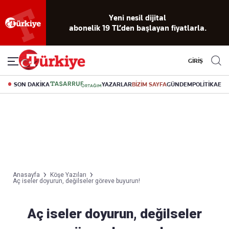
Yeni nesil dijital
abonelik 19 TL’den başlayan fiyatlarla.
GİRİŞ
SON DAKİKA
YAZARLAR
BİZİM SAYFA
GÜNDEM
POLİTİKA
EK
Anasayfa
Köşe Yazıları
Aç iseler doyurun, değilseler göreve buyurun!
Aç iseler doyurun, değilseler