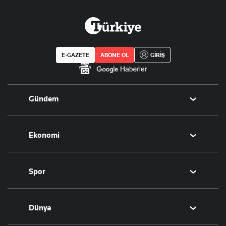
E-GAZETE
ABONE OL
GİRİŞ
Gündem
Politika
Ekonomi
Eğitim
Borsa
Spor
Altın
Döviz
Futbol
Dünya
Hisse Senedi
Puan Durumu