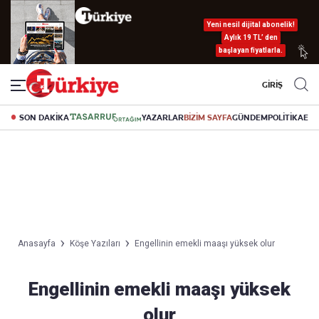
Yeni nesil dijital abonelik!
Aylık 19 TL’ den
başlayan fiyatlarla.
GİRİŞ
SON DAKİKA
YAZARLAR
BİZİM SAYFA
GÜNDEM
POLİTİKA
EK
Anasayfa
Köşe Yazıları
Engellinin emekli maaşı yüksek olur
Engellinin emekli maaşı yüksek
olur