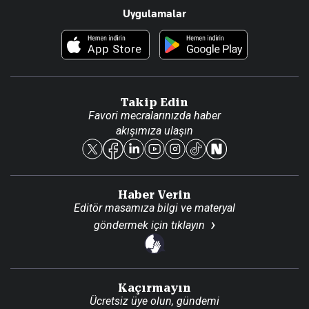
Uygulamalar
Haberler
İletişim
Foto Haber
Künye
Video Galeri
Gazete Aboneliği
Danışma Telefonları
Takip Edin
Favori mecralarınızda haber
Yasal
akışımıza ulaşın
Reklam Ver
Haber Verin
Editör masamıza bilgi ve materyal
göndermek için
tıklayın
Kaçırmayın
Ücretsiz üye olun, gündemi