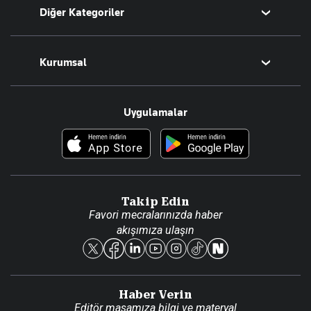
Diğer Kategoriler
Tüm Yazarlar
Magazin
Kurumsal
Teknoloji
Resmî Ilanlar
Hakkımızda
Uygulamalar
Haberler
İletişim
Foto Haber
Künye
Video Galeri
Gazete Aboneliği
Danışma Telefonları
Takip Edin
Favori mecralarınızda haber
Yasal
akışımıza ulaşın
Reklam Ver
Haber Verin
Editör masamıza bilgi ve materyal