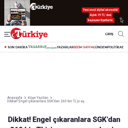
Yeni nesil dijital abonelik!
Aylık 19 TL’ den
başlayan fiyatlarla.
GİRİŞ
SON DAKİKA
YAZARLAR
BİZİM SAYFA
GÜNDEM
POLİTİKA
EK
Anasayfa
Köşe Yazıları
Dikkat! Engel çıkaranlara SGK’dan 260 bin TL’yi aş...
Dikkat! Engel çıkaranlara SGK’dan