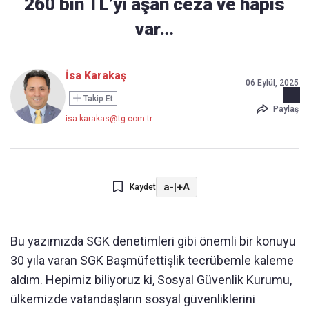
260 bin TL’yi aşan ceza ve hapis
var…
İsa Karakaş
06 Eylül, 2025
Takip Et
Paylaş
isa.karakas@tg.com.tr
a-
|
+A
Kaydet
Bu yazımızda SGK denetimleri gibi önemli bir konuyu
30 yıla varan SGK Başmüfettişlik tecrübemle kaleme
aldım. Hepimiz biliyoruz ki, Sosyal Güvenlik Kurumu,
ülkemizde vatandaşların sosyal güvenliklerini