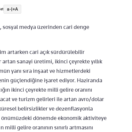
a-
|
+A
et
 sosyal medya üzerinden cari denge
m artarken cari açık sürdürülebilir
rtan sanayi üretimi, ikinci çeyrekte yıllık
ün yanı sıra inşaat ve hizmetlerdeki
menin güçlendiğine işaret ediyor. Haziranda
ığın ikinci çeyrekte milli gelire oranını
cat ve turizm gelirleri ile artan avro/dolar
küresel belirsizlikler ve dezenflasyonla
ların önümüzdeki dönemde ekonomik aktiviteye
 milli gelire oranının sınırlı artmasını