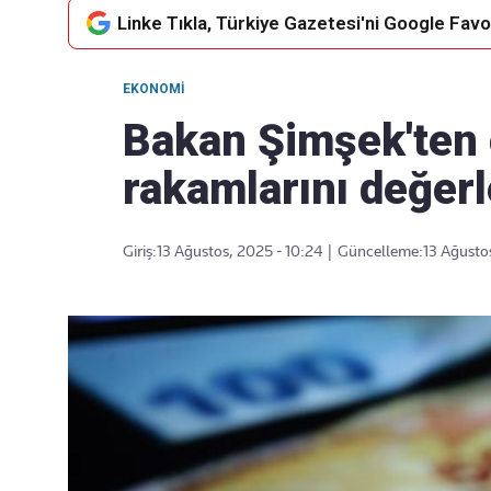
Linke Tıkla, Türkiye Gazetesi'ni Google Favor
EKONOMI
Takip Edin
Favori mecralarınızda haber
Bakan Şimşek'ten 
akışımıza ulaşın
rakamlarını değerl
Giriş:
13 Ağustos, 2025 - 10:24
|
Güncelleme:
13 Ağusto