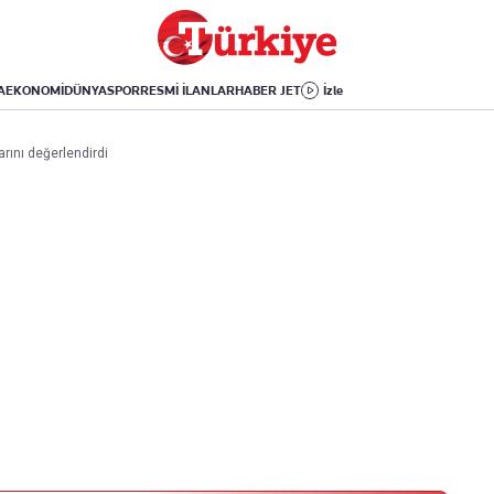
Dünya
Yaşam
Kültür-Sanat
Orta Doğu
Sağlık
Sinema
Avrupa
Hava Durumu
Arkeoloji
A
EKONOMİ
DÜNYA
SPOR
RESMİ İLANLAR
HABER JET
İzle
Amerika
Yemek
Kitap
Afrika
Seyahat
Tarih
rını değerlendirdi
İsrail-Gazze
Aktüel
Uygulamalar