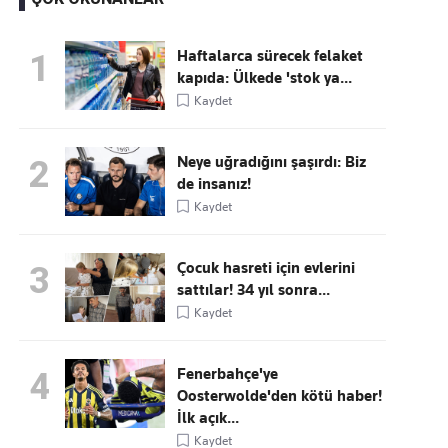
Haftalarca sürecek felaket
1
kapıda: Ülkede 'stok ya...
Kaçırmayın
Kaydet
Ücretsiz üye olun, gündemi
şekillendiren gelişmeleri önce siz duyun
Neye uğradığını şaşırdı: Biz
2
de insanız!
Kaydet
Çocuk hasreti için evlerini
3
sattılar! 34 yıl sonra...
Kaydet
Fenerbahçe'ye
4
Oosterwolde'den kötü haber!
İlk açık...
Kaydet