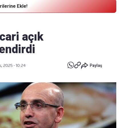
ilerine Ekle!
Haber Verin
Editör masamıza bilgi ve materyal
cari açık
göndermek için
tıklayın
endirdi
s, 2025 - 10:24
Paylaş