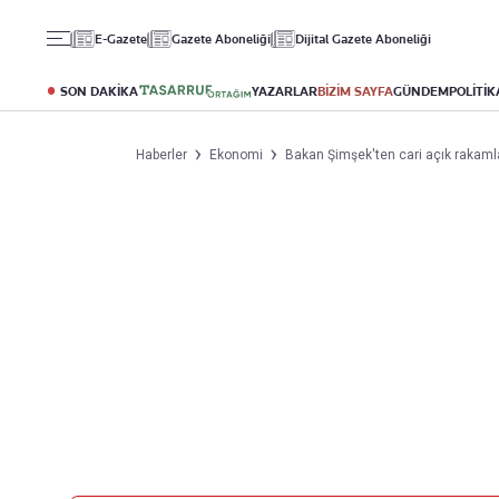
Gündem
Ekonomi
Spor
E-Gazete
Gazete Aboneliği
Dijital Gazete Aboneliği
Politika
Borsa
Futbol
Eğitim
Altın
Puan Durumu
SON DAKİKA
YAZARLAR
BİZİM SAYFA
GÜNDEM
POLİTİK
Döviz
Fikstür
Hisse Senedi
Şampiyonlar Ligi
Haberler
Ekonomi
Bakan Şimşek'ten cari açık rakamla
Kripto Para
Avrupa Ligi
Emlak
Basketbol
T-Otomobil
Turizm
Yazarlar
Diğer Kategoriler
Kurumsal
Bugünün Yazarları
Magazin
Hakkımızda
Tüm Yazarlar
Teknoloji
İletişim
Resmî Ilanlar
Künye
Haberler
Gazete Aboneliği
Foto Haber
Danışma Telefonları
Video Galeri
Yasal
Reklam Ver