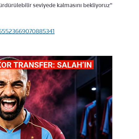
sürdürülebilir seviyede kalmasını bekliyoruz"
955523669070885341