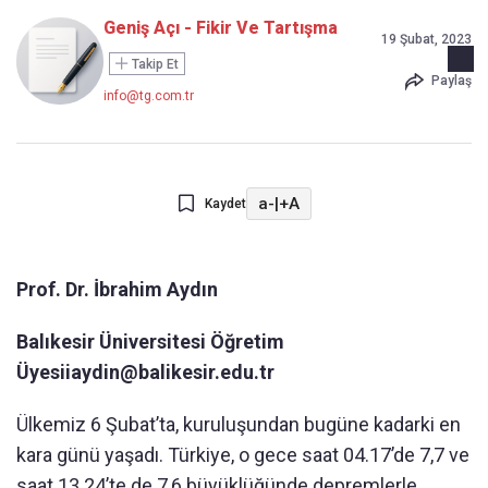
Geniş Açı - Fikir Ve Tartışma
19 Şubat, 2023
Takip Et
Paylaş
info@tg.com.tr
a-
|
+A
Kaydet
Prof. Dr. İbrahim Aydın
Balıkesir Üniversitesi Öğretim
Üyesi
iaydin@balikesir.edu.tr
Ülkemiz 6 Şubat’ta, kuruluşundan bugüne kadarki en
kara günü yaşadı. Türkiye, o gece saat 04.17’de 7,7 ve
saat 13.24’te de 7,6 büyüklüğünde depremlerle