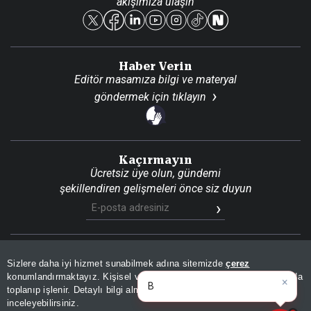
akışımıza ulaşın
Reklam Ver
Haber Verin
Editör masamıza bilgi ve materyal
göndermek için
tıklayın
Kaçırmayın
Ücretsiz üye olun, gündemi
şekillendiren gelişmeleri önce siz duyun
Son Dakika
Site Haritası
RSS
KVKK Aydınlatma Metni
Sizlere daha iyi hizmet sunabilmek adına sitemizde
çerez
Gizlilik Politikası
Çerez Politikası
konumlandırmaktayız. Kişisel verileriniz, KVKK ve GDPR kapsamında
×
Bugünün öne çıkan
|
toplanıp işlenir. Detaylı bilgi almak için
Aydınlatma Metnimizi
📰
Son 30 güne ait haberleri, spor gelişmelerini veya yazar yazılarını sorgulayabilirsiniz.
© 2026 İhlas Medya Grubu. Tüm Hakları Saklıdır
inceleyebilirsiniz.