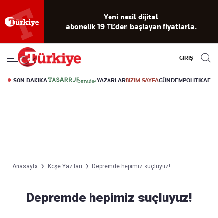
Yeni nesil dijital
abonelik 19 TL’den başlayan fiyatlarla.
GİRİŞ
SON DAKİKA
YAZARLAR
BİZİM SAYFA
GÜNDEM
POLİTİKA
EK
Anasayfa
Köşe Yazıları
Depremde hepimiz suçluyuz!
Depremde hepimiz suçluyuz!