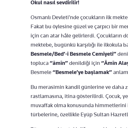
Okul nasıl sevdirilir!
Osmanlı Devleti’nde çocukların ilk mekt
Fakat bu öylesine güzel ve çarpıcı bir me
için can atar hâle gelirlerdi. Çocukların d
mektebe, bugünkü karşılığı ile ilkokula
Besmele/Bed’-i Besmele Cemiyeti”
deni
topluca
“âmîn”
denildiği için
“Âmîn Ala
Besmele
“Besmele’ye başlamak”
anlamı
Bu merasimin kandil günlerine ve daha z
rastlamasına, itina gösterilirdi. Çocuk, yen
muvaffak olma konusunda himmetlerini ist
türbelerine, özellikle Eyüp Sultan Hazret