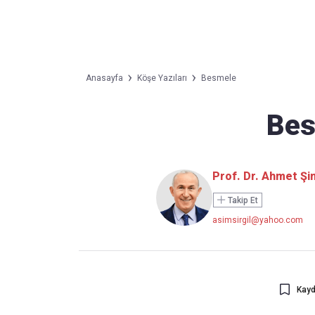
Takip Edin
Favori mecralarınızda haber
Anasayfa
Köşe Yazıları
Besmele
akışımıza ulaşın
Bes
Prof. Dr. Ahmet Şim
Takip Et
asimsirgil@yahoo.com
Kayd