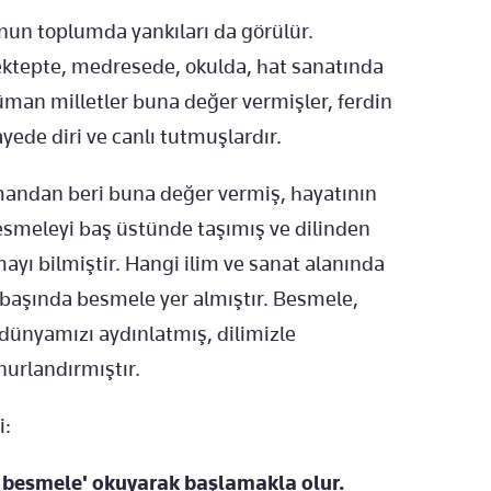
nun toplumda yankıları da görülür.
mektepte, medresede, okulda, hat sanatında
an milletler buna değer vermişler, ferdin
yede diri ve canlı tutmuşlardır.
zamandan beri buna değer vermiş, hayatının
besmeleyi baş üstünde taşımış ve dilinden
yı bilmiştir. Hangi ilim ve sanat alanında
n başında besmele yer almıştır. Besmele,
ünyamızı aydınlatmış, dilimizle
urlandırmıştır.
i:
ü besmele' okuyarak başlamakla olur.