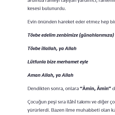
ardında rahleyi taşıyan yardımcı; rahlen
kesesi bulunurdu.
Evin önünden hareket eder etmez hep bir
Tövbe edelim zenbimize (günahlarımıza)
Tövbe illallah, ya Allah
Lütfunla bize merhamet eyle
Aman Allah, ya Allah
Dendikten sonra, onlara
“Âmin, Âmin”
di
Çocuğun peşi sıra ilâhî takımı ve diğer ç
yürürlerdi. Bazen ilme muhabbeti olan ka