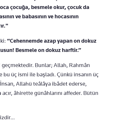
Hoca çocuğa, besmele okur, çocuk da
asının ve babasının ve hocasının
ır."
ki:
“Cehennemde azap yapan on dokuz
usun! Besmele on dokuz harftir.”
fi geçmektedir. Bunlar; Allah, Rahmân
e bu üç ismi ile başladı. Çünkü insanın üç
. İnsan, Allahü teâlâya ibâdet ederse,
a acır, âhirette günâhlarını affeder. Bütün
zdir...