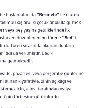
ebe başlamaları da
“Besmele”
ile olurdu.
rasimle başlardı ki çocuklar okula gitmek
ört veya beş yaşına geldiklerinde ilk
 başlarken düzenlenen bu törene
“Bed’-i
lirdi. Tören sırasında okunan dualara
yı”
adı da verilmiştir. Bed’-i
na gelmektedir.
iyade, pazartesi veya perşembe günlerine
i alınan kıyafetiyle, zihin açıklığı ve
emek için, ailesi tarafından evliya
leri’nin türbesine götürülürdü.