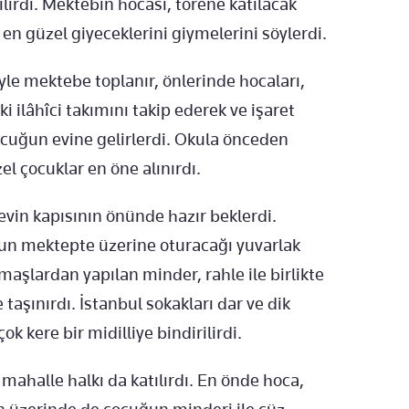
lırdı. Mektebin hocası, törene katılacak
en güzel giyeceklerini giymelerini söylerdi.
yle mektebe toplanır, önlerinde hocaları,
i ilâhîci takımını takip ederek ve işaret
cuğun evine gelirlerdi. Okula önceden
el çocuklar en öne alınırdı.
evin kapısının önünde hazır beklerdi.
uğun mektepte üzerine oturacağı yuvarlak
maşlardan yapılan minder, rahle ile birlikte
aşınırdı. İstanbul sokakları dar ve dik
k kere bir midilliye bindirilirdi.
ahalle halkı da katılırdı. En önde hoca,