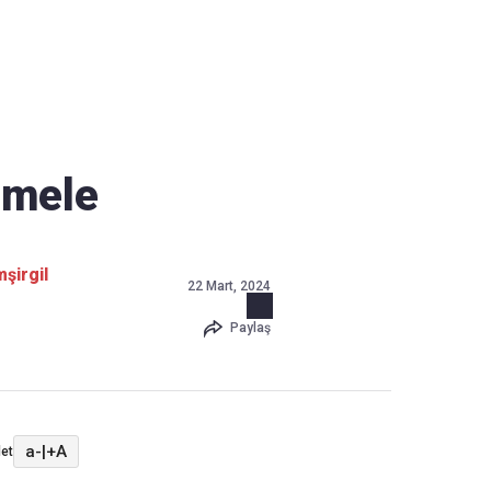
Haber Verin
Editör masamıza bilgi ve materyal
göndermek için
tıklayın
mele
şirgil
22 Mart, 2024
Paylaş
a-
|
+A
et