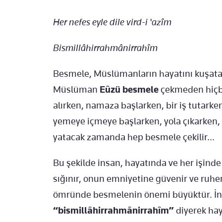
Her nefes eyle dile vird-i 'azîm
Bismillâhirrahmânirrahîm
Besmele, Müslümanların hayatını kuşatan
Müslüman
Eûzü besmele
çekmeden hiçbi
alırken, namaza başlarken, bir iş tutark
yemeye içmeye başlarken, yola çıkarken,
yatacak zamanda hep besmele çekilir...
Bu şekilde insan, hayatında ve her işinde 
sığınır, onun emniyetine güvenir ve ruh
ömründe besmelenin önemi büyüktür. İ
“bismillâhirrahmânirrahîm”
diyerek hay