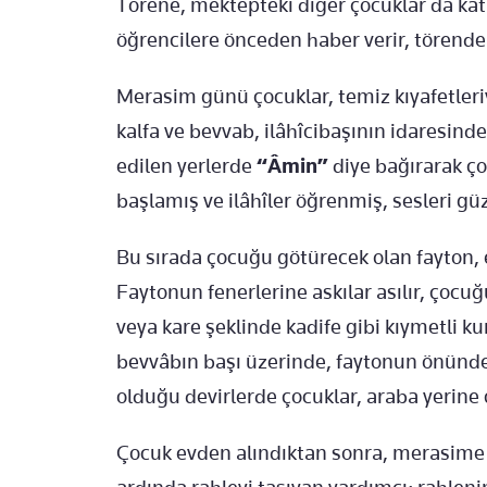
Törene, mektepteki diğer çocuklar da katı
öğrencilere önceden haber verir, törende 
Merasim günü çocuklar, temiz kıyafetleri
kalfa ve bevvab, ilâhîcibaşının idaresindek
edilen yerlerde
“Âmin”
diye bağırarak ço
başlamış ve ilâhîler öğrenmiş, sesleri güz
Bu sırada çocuğu götürecek olan fayton, 
Faytonun fenerlerine askılar asılır, çoc
veya kare şeklinde kadife gibi kıymetli ku
bevvâbın başı üzerinde, faytonun önünde t
olduğu devirlerde çocuklar, araba yerine ço
Çocuk evden alındıktan sonra, merasime m