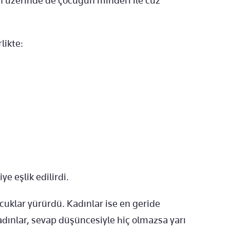
in üzerinde de çocuğun minderi ile cüz
likte:
ye eşlik edilirdi.
ocuklar yürürdü. Kadınlar ise en geride
dınlar, sevap düşüncesiyle hiç olmazsa yarı