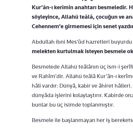
Kur’ân-ı kerîmin anahtarı besmeledir. 
söyleyince, Allahü teâlâ, çocuğun ve an
Cehennem’e girmemesi için senet yazdır
Abdullah ibni Mes’ûd hazretleri buyurdu 
melekten kurtulmak isteyen besmele ok
Besmelede Allahü teâlânın üç ism-i şerî
ve Rahîm’dir. Allahü teâlâ Kur’ân-ı kerîm
hâli vardır: Dünyâ, kabir ve âhiret hâlleri
dünyâda işlerini kolaylaştırır. Kabirde on
bunlar bu üç isimde toplanmıştır.
Besmele ile başlanmayan her iş bereketsi