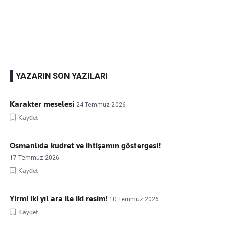
Kaçırmayın
Ücretsiz üye olun, gündemi
şekillendiren gelişmeleri önce siz duyun
YAZARIN SON YAZILARI
Karakter meselesi
24 Temmuz 2026
Kaydet
Osmanlıda kudret ve ihtişamın göstergesi!
17 Temmuz 2026
Kaydet
Yirmi iki yıl ara ile iki resim!
10 Temmuz 2026
Kaydet