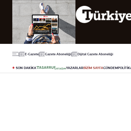
Gündem
Ekonomi
Spor
Politika
Borsa
Futbol
Eğitim
Altın
Puan Durumu
Döviz
Fikstür
Hisse Senedi
Şampiyonlar Ligi
Kripto Para
Avrupa Ligi
Emlak
Basketbol
E-Gazete
Gazete Aboneliği
Dijital Gazete Aboneliği
T-Otomobil
Turizm
SON DAKİKA
YAZARLAR
BİZİM SAYFA
GÜNDEM
POLİTİK
Yazarlar
Diğer Kategoriler
Kurumsal
Bugünün Yazarları
Magazin
Hakkımızda
Tüm Yazarlar
Teknoloji
İletişim
Resmî Ilanlar
Künye
Haberler
Gazete Aboneliği
Foto Haber
Danışma Telefonları
Video Galeri
Yasal
Reklam Ver