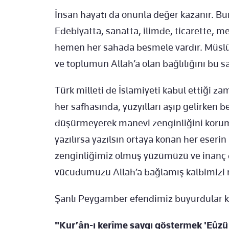
İnsan hayatı da onunla değer kazanır. Bu
Edebiyatta, sanatta, ilimde, ticarette, 
hemen her sahada besmele vardır. Müslüm
ve toplumun Allah’a olan bağlılığını bu sa
Türk milleti de İslamiyeti kabul ettiği 
her safhasında, yüzyılları aşıp gelirken 
düşürmeyerek manevi zenginliğini koruma
yazılırsa yazılsın ortaya konan her eseri
zenginliğimiz olmuş yüzümüzü ve inanç d
vücudumuzu Allah’a bağlamış kalbimizi n
Şanlı Peygamber efendimiz buyurdular k
"Kur’ân-ı kerîme saygı göstermek 'Eûz