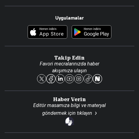
Resmî Ilanlar
Hakkımızda
Uygulamalar
Haberler
İletişim
Foto Haber
Künye
Video Galeri
Gazete Aboneliği
Danışma Telefonları
Takip Edin
Favori mecralarınızda haber
Yasal
akışımıza ulaşın
Reklam Ver
Haber Verin
Editör masamıza bilgi ve materyal
göndermek için
tıklayın