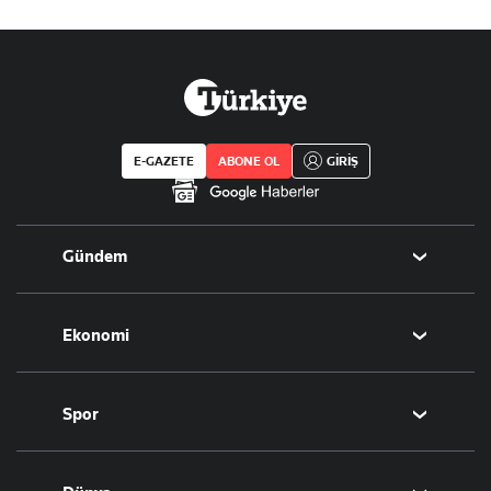
E-GAZETE
ABONE OL
GİRİŞ
Gündem
Politika
Ekonomi
Eğitim
Borsa
Spor
Altın
Döviz
Futbol