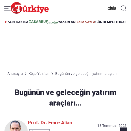
GİRİŞ
SON DAKİKA
YAZARLAR
BİZİM SAYFA
GÜNDEM
POLİTİKA
EK
Anasayfa
Köşe Yazıları
Bugünün ve geleceğin yatırım araçları...
Bugünün ve geleceğin yatırım
araçları...
Prof. Dr. Emre Alkin
18 Temmuz, 2025