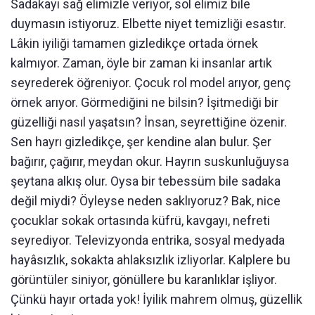
Sadakayı sağ elimizle veriyor, sol elimiz bile
duymasın istiyoruz. Elbette niyet temizliği esastır.
Lâkin iyiliği tamamen gizledikçe ortada örnek
kalmıyor. Zaman, öyle bir zaman ki insanlar artık
seyrederek öğreniyor. Çocuk rol model arıyor, genç
örnek arıyor. Görmediğini ne bilsin? İşitmediği bir
güzelliği nasıl yaşatsın? İnsan, seyrettiğine özenir.
Sen hayrı gizledikçe, şer kendine alan bulur. Şer
bağırır, çağırır, meydan okur. Hayrın suskunluğuysa
şeytana alkış olur. Oysa bir tebessüm bile sadaka
değil miydi? Öyleyse neden saklıyoruz? Bak, nice
çocuklar sokak ortasında küfrü, kavgayı, nefreti
seyrediyor. Televizyonda entrika, sosyal medyada
hayâsızlık, sokakta ahlaksızlık izliyorlar. Kalplere bu
görüntüler siniyor, gönüllere bu karanlıklar işliyor.
Çünkü hayır ortada yok! İyilik mahrem olmuş, güzellik