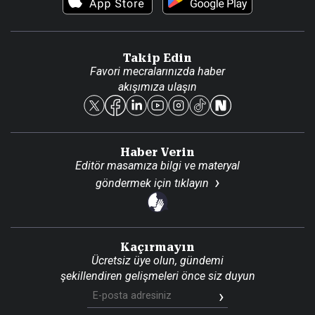
Video Galeri
Gazete Aboneliği
Danışma Telefonları
Takip Edin
Favori mecralarınızda haber
Yasal
akışımıza ulaşın
Reklam Ver
Haber Verin
Editör masamıza bilgi ve materyal
göndermek için
tıklayın
Kaçırmayın
Ücretsiz üye olun, gündemi
şekillendiren gelişmeleri önce siz duyun