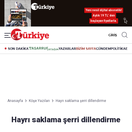
Yeni nesil dijital abonelik!
Aylık 19 TL’ den
başlayan fiyatlarla.
GİRİŞ
SON DAKİKA
YAZARLAR
BİZİM SAYFA
GÜNDEM
POLİTİKA
EK
Anasayfa
Köşe Yazıları
Hayrı saklama şerri dillendirme
Hayrı saklama şerri dillendirme