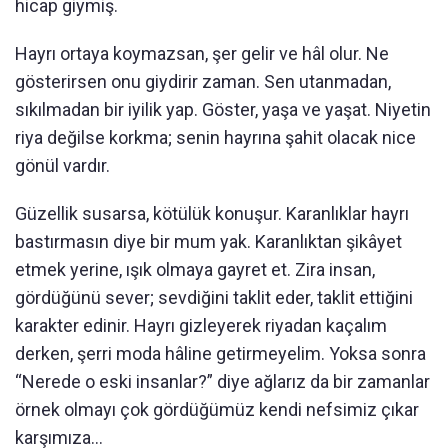
hicap giymiş.
Hayrı ortaya koymazsan, şer gelir ve hâl olur. Ne
gösterirsen onu giydirir zaman. Sen utanmadan,
sıkılmadan bir iyilik yap. Göster, yaşa ve yaşat. Niyetin
riya değilse korkma; senin hayrına şahit olacak nice
gönül vardır.
Güzellik susarsa, kötülük konuşur. Karanlıklar hayrı
bastırmasın diye bir mum yak. Karanlıktan şikâyet
etmek yerine, ışık olmaya gayret et. Zira insan,
gördüğünü sever; sevdiğini taklit eder, taklit ettiğini
karakter edinir. Hayrı gizleyerek riyadan kaçalım
derken, şerri moda hâline getirmeyelim. Yoksa sonra
“Nerede o eski insanlar?” diye ağlarız da bir zamanlar
örnek olmayı çok gördüğümüz kendi nefsimiz çıkar
karşımıza…