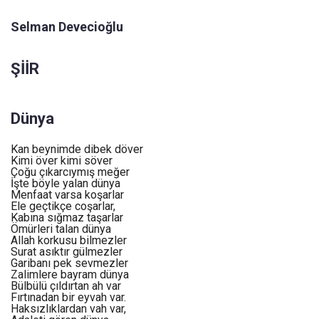
Selman Devecioğlu
ŞİİR
Dünya
Kan beynimde dibek döver
Kimi över kimi söver
Çoğu çıkarcıymış meğer
İşte böyle yalan dünya
Menfaat varsa koşarlar
Ele geçtikçe coşarlar,
Kabına sığmaz taşarlar
Ömürleri talan dünya
Allah korkusu bilmezler
Surat asıktır gülmezler
Garibanı pek sevmezler
Zalimlere bayram dünya
Bülbülü çıldırtan ah var
Fırtınadan bir eyvah var.
Haksızlıklardan vah var,