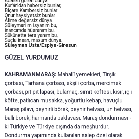
Adaleti gören dünya
Kur'ân'dan habersiz bunlar,
Biçare Kambersiz bunlar
Onur haysiyetsiz bunlar
Âlime değersiz dünya.
Süleyman’ım isyanım bu,
İnancımda hüsranım bu,
Sükûnette ters yanım bu,
Suçlu insan, masum dünya.
Süleyman Usta/Espiye-Giresun
GÜZEL YURDUMUZ
KAHRAMANMARAŞ:
Mahallî yemekleri, Tirşik
çorbası, Tarhana çorbası, ekşili çorba, mercimek
çorbası, pıt pıt lapası, bulamaç, simit köftesi, kısır, içli
köfte, patlıcan musakka, yoğurtlu kebap, havuçlu
Maraş pilavı, peynirli börek, peynir helvası, un helvası,
ballı börek, harmanda baklavası. Maraş dondurması -
ki Türkiye ve Türkiye dışında da meşhurdur.
Dondurma yapımında kullanılan salep özel olarak