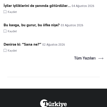
İyiler iyiliklerini de yanında götürdüler…
04 Ağustos 2026
Kaydet
Bu kavga, bu gurur, bu öfke niye?
03 Ağustos 2026
Kaydet
Denirse ki: “Sana ne?”
02 Ağustos 2026
Kaydet
Tüm Yazıları