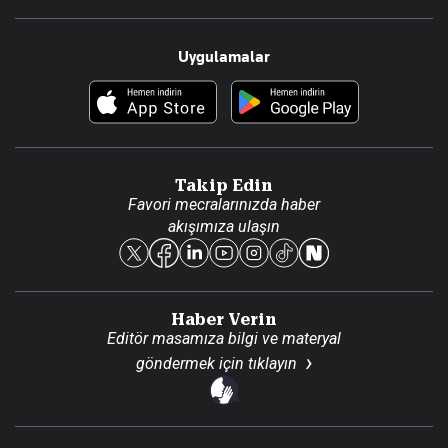
Resmî Ilanlar
Hakkımızda
Uygulamalar
Haberler
İletişim
Foto Haber
Künye
Video Galeri
Gazete Aboneliği
Danışma Telefonları
Takip Edin
Favori mecralarınızda haber
Yasal
akışımıza ulaşın
Reklam Ver
Haber Verin
Editör masamıza bilgi ve materyal
göndermek için
tıklayın