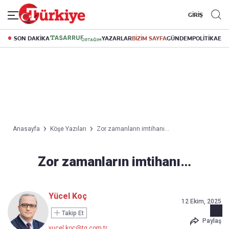
GİRİŞ
SON DAKİKA
YAZARLAR
BİZİM SAYFA
GÜNDEM
POLİTİKA
EK
Anasayfa
Köşe Yazıları
Zor zamanların imtihanı…
Zor zamanların imtihanı…
Yücel Koç
12 Ekim, 2025
Takip Et
Paylaş
yucel.koc@tg.com.tr