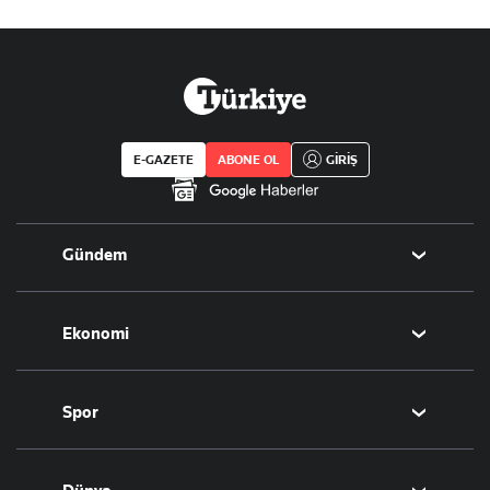
E-GAZETE
ABONE OL
GİRİŞ
Gündem
Politika
Ekonomi
Eğitim
Borsa
Spor
Altın
Döviz
Futbol