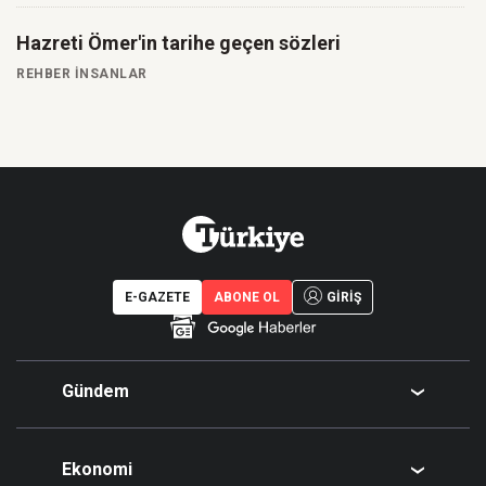
Hazreti Ömer'in tarihe geçen sözleri
REHBER İNSANLAR
E-GAZETE
ABONE OL
GİRİŞ
Gündem
Politika
Ekonomi
Eğitim