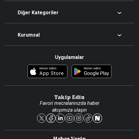
Bugünün Yazarları
Diğer Kategoriler
Tüm Yazarlar
Magazin
Kurumsal
Teknoloji
Resmî Ilanlar
Hakkımızda
Uygulamalar
Haberler
İletişim
Foto Haber
Künye
Video Galeri
Gazete Aboneliği
Danışma Telefonları
Takip Edin
Yasal
Favori mecralarınızda haber
akışımıza ulaşın
Reklam Ver
Haber Verin