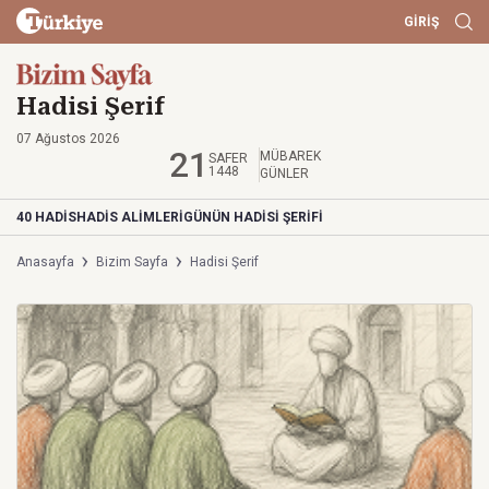
GİRİŞ
Hadisi Şerif
07 Ağustos 2026
21
MÜBAREK
SAFER
1448
GÜNLER
40 HADİS
HADİS ALİMLERİ
GÜNÜN HADİSİ ŞERİFİ
Anasayfa
Bizim Sayfa
Hadisi Şerif