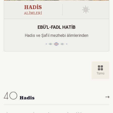
HADİS
ALİMLERİ
EBÜ'L-FADL HATİB
Hadis ve Şafiî mezhebi âlimlerinden
Tümü