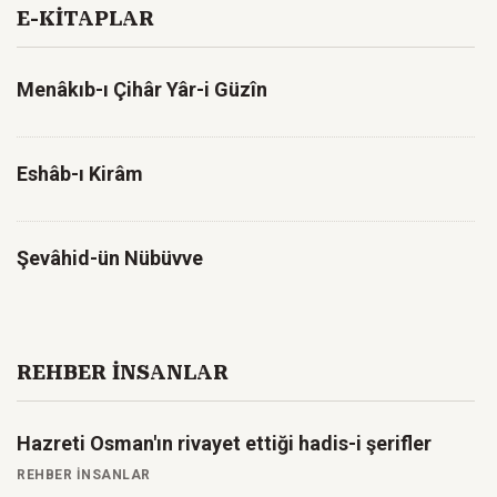
E-KİTAPLAR
Menâkıb-ı Çihâr Yâr-i Güzîn
Eshâb-ı Kirâm
Şevâhid-ün Nübüvve
REHBER İNSANLAR
Hazreti Osman'ın rivayet ettiği hadis-i şerifler
REHBER İNSANLAR