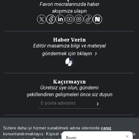
Favori mecralarınızda haber
Yasal
akışımıza ulaşın
Reklam Ver
Haber Verin
Editör masamıza bilgi ve materyal
göndermek için
tıklayın
Kaçırmayın
Ücretsiz üye olun, gündemi
şekillendiren gelişmeleri önce siz duyun
Son Dakika
Site Haritası
RSS
KVKK Aydınlatma Metni
Sizlere daha iyi hizmet sunabilmek adına sitemizde
çerez
×
Gizlilik Politikası
Çerez Politikası
Bugünün öne çıkan manşetleri
konumlandırmaktayız. Kişisel verileriniz, KVKK ve GDPR kapsamında
v
|