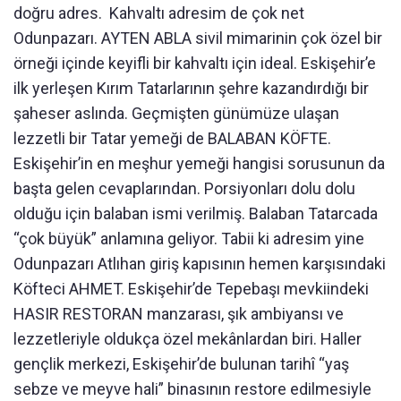
doğru adres. Kahvaltı adresim de çok net
Odunpazarı. AYTEN ABLA sivil mimarinin çok özel bir
örneği içinde keyifli bir kahvaltı için ideal. Eskişehir’e
ilk yerleşen Kırım Tatarlarının şehre kazandırdığı bir
şaheser aslında. Geçmişten günümüze ulaşan
lezzetli bir Tatar yemeği de BALABAN KÖFTE.
Eskişehir’in en meşhur yemeği hangisi sorusunun da
başta gelen cevaplarından. Porsiyonları dolu dolu
olduğu için balaban ismi verilmiş. Balaban Tatarcada
“çok büyük” anlamına geliyor. Tabii ki adresim yine
Odunpazarı Atlıhan giriş kapısının hemen karşısındaki
Köfteci AHMET. Eskişehir’de Tepebaşı mevkiindeki
HASIR RESTORAN manzarası, şık ambiyansı ve
lezzetleriyle oldukça özel mekânlardan biri. Haller
gençlik merkezi, Eskişehir’de bulunan tarihî “yaş
sebze ve meyve hali” binasının restore edilmesiyle