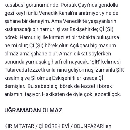
kasabası görünümünde. Porsuk Çayı’nda gondolla
gezi keyfi ünlü Venedik Kanalı’nı aratmıyor, yine de
şahane bir deneyim. Ama Venedik’te yaşayanların
kıskanacağı bir hamur işi var Eskişehir’de; Çİ (Şİ)
börek. Hamur işi ile kırmızı et bir tabakta buluşursa
ne mi olur; Çİ (Şİ) börek olur. Açıkçası hiç masum
olmaz ama şahane olur. Aman dikkat söylerken
sonunda yumuşak g harfi olmayacak. ‘ŞİR’ kelimesi
Tatarcada lezzetli anlamına geliyormuş, zamanla ŞİR
kısalmış ve Şİ olmuş Eskişehirliler kısaca Çİ
demişler. Bu sebeple çi börek de lezzetli börek
anlamını taşıyor. Hakikaten de öyle çok lezzetli çok.
UĞRAMADAN OLMAZ
KIRIM TATAR / Çİ BÖREK EVİ / ODUNPAZARI en