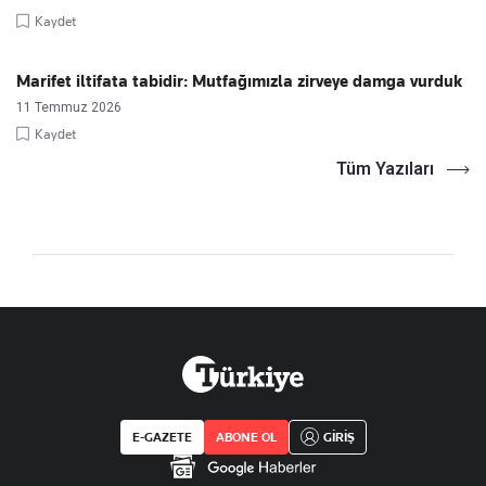
Kaydet
Marifet iltifata tabidir: Mutfağımızla zirveye damga vurduk
11 Temmuz 2026
Kaydet
Tüm Yazıları
E-GAZETE
ABONE OL
GİRİŞ