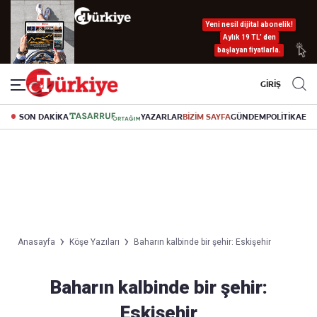
Yeni nesil dijital abonelik!
Aylık 19 TL’ den
başlayan fiyatlarla.
GİRİŞ
SON DAKİKA
YAZARLAR
BİZİM SAYFA
GÜNDEM
POLİTİKA
EK
Anasayfa
Köşe Yazıları
Baharın kalbinde bir şehir: Eskişehir
Baharın kalbinde bir şehir:
Eskişehir