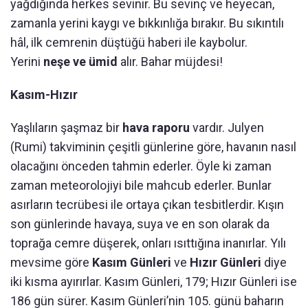
yağdığında herkes sevinir. Bu sevinç ve heyecan,
zamanla yerini kaygı ve bıkkınlığa bırakır. Bu sıkıntılı
hâl, ilk cemrenin düştüğü haberi ile kaybolur.
Yerini
neşe ve ümid
alır. Bahar müjdesi!
Kasım-Hızır
Yaşlıların şaşmaz bir
hava raporu
vardır. Julyen
(Rumi) takviminin çeşitli günlerine göre, havanın nasıl
olacağını önceden tahmin ederler. Öyle ki zaman
zaman meteorolojiyi bile mahcub ederler. Bunlar
asırların tecrübesi ile ortaya çıkan tesbitlerdir. Kışın
son günlerinde havaya, suya ve en son olarak da
toprağa cemre düşerek, onları ısıttığına inanırlar. Yılı
mevsime göre
Kasım Günleri
ve
Hızır Günleri
diye
iki kısma ayırırlar. Kasım Günleri, 179; Hızır Günleri ise
186 gün sürer. Kasım Günleri’nin 105. günü baharın