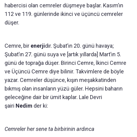
habercisi olan cemreler düşmeye başlar. Kasım’ın
112 ve 119. günlerinde ikinci ve üçüncü cemreler
düşer.
Cemre, bir
enerji
dir. Şubat’ın 20. günü havaya;
Şubat’ın 27. günü suya ve [artık yıllarda] Mart’ın 5.
günü de toprağa düşer. Birinci Cemre, İkinci Cemre
ve Üçüncü Cemre diye bilinir. Takvimlere de böyle
yazar. Cemreler düşünce, kışın meşakkatinden
bıkmış olan insanların yüzü güler. Hepsini baharın
geleceğine dair bir ümit kaplar. Lale Devri
şairi
Nedim
der ki:
Cemreler her sene ta birbirinin ardınca