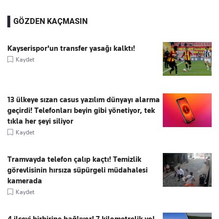
GÖZDEN KAÇMASIN
Kayserispor'un transfer yasağı kalktı!
Kaydet
13 ülkeye sızan casus yazılım dünyayı alarma
geçirdi! Telefonları beyin gibi yönetiyor, tek
tıkla her şeyi siliyor
Kaydet
Tramvayda telefon çalıp kaçtı! Temizlik
görevlisinin hırsıza süpürgeli müdahalesi
kamerada
Kaydet
4 ilçeyi birbirine bağlıyor! 7 kilometrelik yol