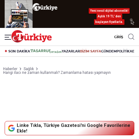
Yeni nesil dijital abonelik!
Aylık 19 TL’ den
başlayan fiyatlarla.
GİRİŞ
SON DAKİKA
YAZARLAR
BİZİM SAYFA
GÜNDEM
POLİTİKA
EK
Haberler
Sağlık
Hangi ilacı ne zaman kullanmalı? Zamanlama hatası yapmayın
Linke Tıkla, Türkiye Gazetesi'ni Google Favorilerine
Ekle!