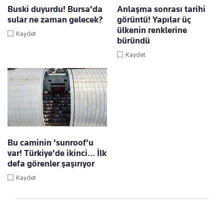
Buski duyurdu! Bursa'da
Anlaşma sonrası tarihi
sular ne zaman gelecek?
görüntü! Yapılar üç
ülkenin renklerine
Kaydet
büründü
Kaydet
Bu caminin 'sunroof'u
var! Türkiye'de ikinci... İlk
defa görenler şaşırıyor
Kaydet