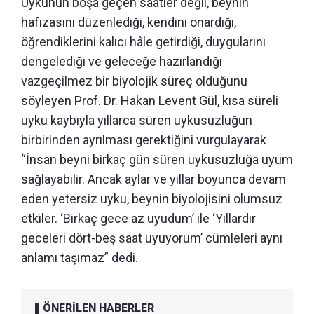
Uykunun boşa geçen saatler değil, beynin
hafızasını düzenlediği, kendini onardığı,
öğrendiklerini kalıcı hâle getirdiği, duygularını
dengelediği ve geleceğe hazırlandığı
vazgeçilmez bir biyolojik süreç olduğunu
söyleyen Prof. Dr. Hakan Levent Gül, kısa süreli
uyku kaybıyla yıllarca süren uykusuzluğun
birbirinden ayrılması gerektiğini vurgulayarak
“İnsan beyni birkaç gün süren uykusuzluğa uyum
sağlayabilir. Ancak aylar ve yıllar boyunca devam
eden yetersiz uyku, beynin biyolojisini olumsuz
etkiler. ‘Birkaç gece az uyudum’ ile ‘Yıllardır
geceleri dört-beş saat uyuyorum’ cümleleri aynı
anlamı taşımaz” dedi.
ÖNERİLEN HABERLER