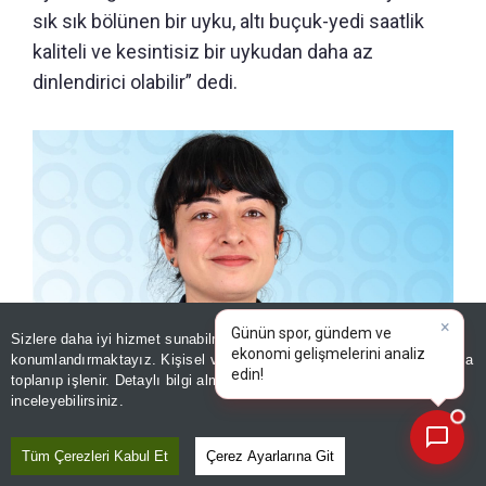
sık sık bölünen bir uyku, altı buçuk-yedi saatlik
kaliteli ve kesintisiz bir uykudan daha az
dinlendirici olabilir” dedi.
Sizlere daha iyi hizmet sunabilmek adına sitemizde
çerez
konumlandırmaktayız. Kişisel verileriniz, KVKK ve GDPR kapsamında
×
Günün s
|
toplanıp işlenir. Detaylı bilgi almak için
Aydınlatma Metnimizi
📰
Son 30 güne ait haberleri, spor gelişmelerini veya yazar yazılarını sorgulayabilirsiniz.
Psikiyatri Uzmanı Dr. Özge Yükselay
inceleyebilirsiniz.
Tüm Çerezleri Kabul Et
Çerez Ayarlarına Git
“BANA 4 SAAT YETİYOR” DİYENLER