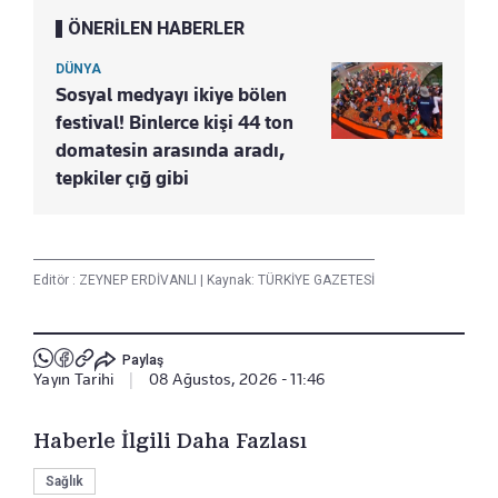
ÖNERİLEN HABERLER
DÜNYA
Sosyal medyayı ikiye bölen
festival! Binlerce kişi 44 ton
domatesin arasında aradı,
tepkiler çığ gibi
Editör :
ZEYNEP ERDİVANLI
|
Kaynak: TÜRKİYE GAZETESİ
Paylaş
Yayın Tarihi
|
08 Ağustos, 2026 - 11:46
Haberle İlgili Daha Fazlası
Sağlık