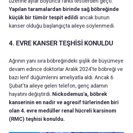
üzerine aylar boyunca farklı testlerden geçti.
Yapılan taramalardan birinde sağ böbreğinde
küçük bir tümör tespit edildi
ancak bunun
kanser olduğu başlangıçta aileye söylenmedi.
4. EVRE KANSER TEŞHİSİ KONULDU
Ağrının yanı sıra böbreğindeki şişlik de büyümeye
devam edince doktorlar Aralık 2024'te böbreği ve
bazı lenf düğümlerini ameliyatla aldı. Ancak 6
Şubat'ta aileye gelen telefon, genç adamın
hayatını değiştirdi.
Nickodemus'a, böbrek
kanserinin en nadir ve agresif türlerinden biri
olan 4. evre medüller renal hücreli karsinom
(RMC) teşhisi konuldu.