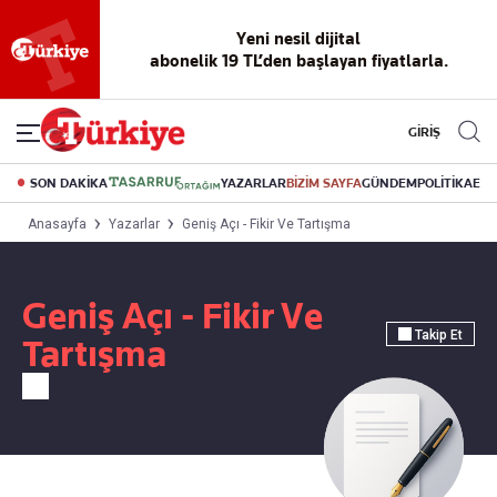
Yeni nesil dijital
abonelik 19 TL’den başlayan fiyatlarla.
GİRİŞ
SON DAKİKA
YAZARLAR
BİZİM SAYFA
GÜNDEM
POLİTİKA
EK
Anasayfa
Yazarlar
Geniş Açı - Fikir Ve Tartışma
Geniş Açı - Fikir Ve
Takip Et
Tartışma