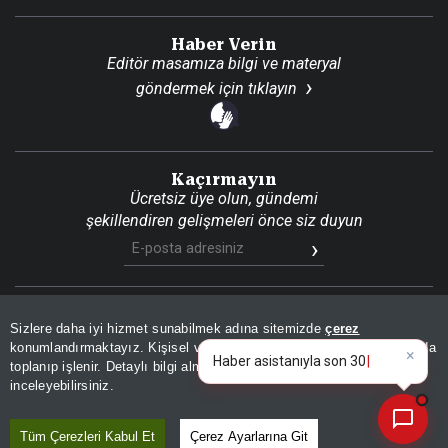
Haber Verin
Editör masamıza bilgi ve materyal
göndermek için
tıklayın
Kaçırmayın
Ücretsiz üye olun, gündemi
şekillendiren gelişmeleri önce siz duyun
Son Dakika
Site Haritası
RSS
KVKK Aydınlatma Metni
Sizlere daha iyi hizmet sunabilmek adına sitemizde
çerez
Gizlilik Politikası
Çerez Politikası
konumlandırmaktayız. Kişisel verileriniz, KVKK ve GDPR kapsamında
×
Haber asista
toplanıp işlenir. Detaylı bilgi almak için
Aydınlatma Metnimizi
📰
Son 30 güne ait haberleri, spor gelişmelerini veya yazar yazılarını sorgulayabilirsiniz.
© 2026 İhlas Medya Grubu. Tüm Hakları Saklıdır
inceleyebilirsiniz.
Tüm Çerezleri Kabul Et
Çerez Ayarlarına Git