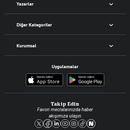
Yazarlar
Tarih
Sesli Yayınlar
Bugünün Yazarları
Diğer Kategoriler
Tüm Yazarlar
Magazin
Kurumsal
Teknoloji
Resmî Ilanlar
Hakkımızda
Uygulamalar
Haberler
İletişim
Foto Haber
Künye
Video Galeri
Gazete Aboneliği
Danışma Telefonları
Takip Edin
Favori mecralarınızda haber
Yasal
akışımıza ulaşın
Reklam Ver