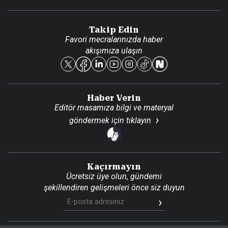
Video Galeri
Gazete Aboneliği
Danışma Telefonları
Takip Edin
Favori mecralarınızda haber
Yasal
akışımıza ulaşın
Reklam Ver
Haber Verin
Editör masamıza bilgi ve materyal
göndermek için
tıklayın
Kaçırmayın
Ücretsiz üye olun, gündemi
şekillendiren gelişmeleri önce siz duyun