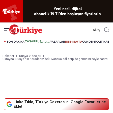
Yeni nesil dijital
abonelik 19 TL’den başlayan fiyatlarla.
GİRİŞ
SON DAKİKA
YAZARLAR
BİZİM SAYFA
GÜNDEM
POLİTİKA
EK
Haberler
Dünya Videoları
Ukrayna, Rusya’nın Karadeniz’deki Ivanova adlı torpido gemisini böyle batırdı
Linke Tıkla, Türkiye Gazetesi'ni Google Favorilerine
Ekle!