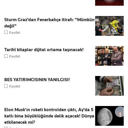
Sturm Graz'dan Fenerbahçe itirafı: "Mümkün
değil"
Kaydet
Tarihî kitaplar dijital ortama taşınacak!
Kaydet
BES YATIRIMCISININ YANILGISI!
Kaydet
Elon Musk’ın roketi kontrolden çıktı, Ay'da 5
katlı bina büyüklüğünde delik açacak! Dünya
etkilenecek mi?