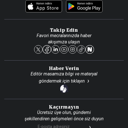
Foto Haber
Künye
Video Galeri
Gazete Aboneliği
Danışma Telefonları
Takip Edin
Favori mecralarınızda haber
Yasal
akışımıza ulaşın
Reklam Ver
Haber Verin
Editör masamıza bilgi ve materyal
göndermek için
tıklayın
Kaçırmayın
Ücretsiz üye olun, gündemi
şekillendiren gelişmeleri önce siz duyun