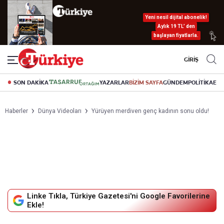
Yeni nesil dijital abonelik!
Aylık 19 TL’ den
başlayan fiyatlarla.
GİRİŞ
SON DAKİKA
YAZARLAR
BİZİM SAYFA
GÜNDEM
POLİTİKA
EK
Haberler
Dünya Videoları
Yürüyen merdiven genç kadının sonu oldu!
Linke Tıkla, Türkiye Gazetesi'ni Google Favorilerine
Ekle!