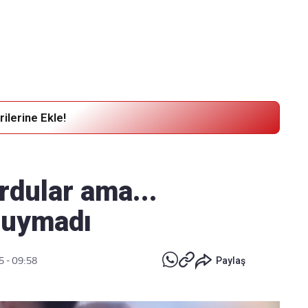
Haber Verin
Editör masamıza bilgi ve materyal göndermek için
tıklayın
ilerine Ekle!
rdular ama...
 duymadı
5 - 09:58
Paylaş