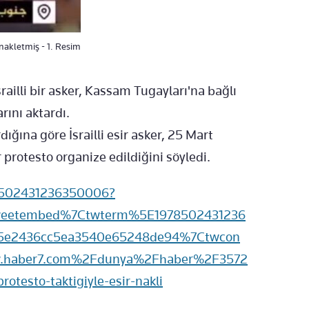
nakletmiş - 1. Resim
railli bir asker, Kassam Tugayları'na bağlı
arını aktardı.
dığına göre İsrailli esir asker, 25 Mart
protesto organize edildiğini söyledi.
78502431236350006?
weetembed%7Ctwterm%5E1978502431236
5e2436cc5ea3540e65248de94%7Ctwcon
.haber7.com%2Fdunya%2Fhaber%2F3572
testo-taktigiyle-esir-nakli