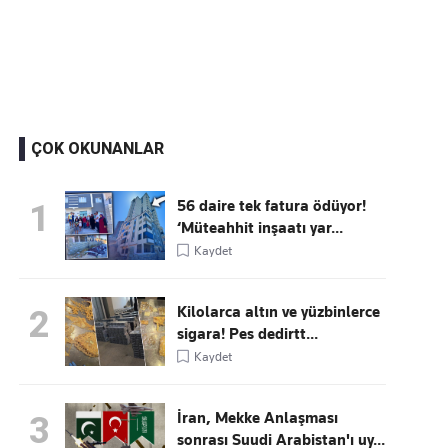
Kaçırmayın
Ücretsiz üye olun, gündemi şekillendiren gelişmeleri önce siz duyun
ÇOK OKUNANLAR
56 daire tek fatura ödüyor!
1
‘Müteahhit inşaatı yar...
Kaydet
Kilolarca altın ve yüzbinlerce
2
sigara! Pes dedirtt...
Kaydet
İran, Mekke Anlaşması
3
sonrası Suudi Arabistan'ı uy...