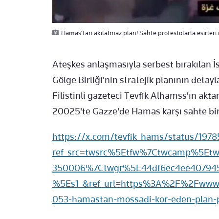
Hamas’tan akılalmaz plan! Sahte protestolarla esirleri 
Ateşkes anlaşmasıyla serbest bırakılan İs
Gölge Birliği'nin stratejik planının detayl
Filistinli gazeteci Tevfik Alhamss'ın aktar
20025'te Gazze'de Hamas karşı sahte bir 
https://x.com/tevfik_hams/status/19
ref_src=twsrc%5Etfw%7Ctwcamp%5Et
350006%7Ctwgr%5E44df6ec4ee40794
%5Es1_&ref_url=https%3A%2F%2Fwww
053-hamastan-mossadi-kor-eden-plan-pro