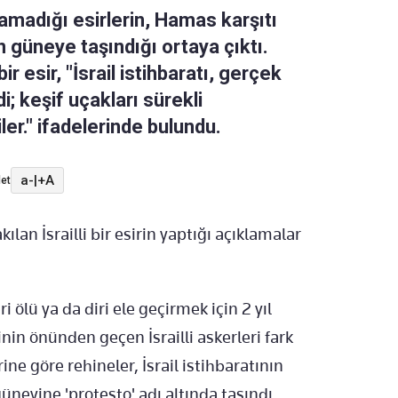
ulamadığı esirlerin, Hamas karşıtı
 güneye taşındığı ortaya çıktı.
 esir, "İsrail istihbaratı, gerçek
; keşif uçakları sürekli
er." ifadelerinde bulundu.
a-
|
+A
et
lan İsrailli bir esirin yaptığı açıklamalar
i ölü ya da diri ele geçirmek için 2 yıl
nin önünden geçen İsrailli askerleri fark
ne göre rehineler, İsrail istihbaratının
eyine 'protesto' adı altında taşındı.