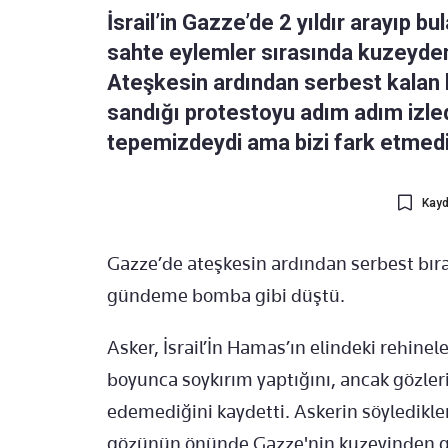
İsrail’in Gazze’de 2 yıldır arayıp b
sahte eylemler sırasında kuzeyden
Ateşkesin ardından serbest kalan bir
sandığı protestoyu adım adım izledi
tepemizdeydi ama bizi fark etmedil
Kayd
Gazze’de ateşkesin ardından serbest bırakı
gündeme bomba gibi düştü.
Asker, İsrail’İn Hamas’ın elindeki rehineler
boyunca soykırım yaptığını, ancak gözleri
edemediğini kaydetti. Askerin söyledikleri
gözünün önünde Gazze'nin kuzeyinden gün