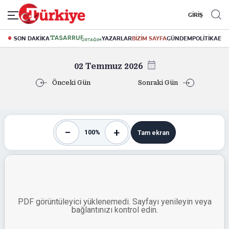
GİRİŞ
SON DAKİKA
YAZARLAR
BİZİM SAYFA
GÜNDEM
POLİTİKA
EK
02 Temmuz 2026
Önceki Gün
Sonraki Gün
−
+
100%
Tam ekran
PDF görüntüleyici yüklenemedi. Sayfayı yenileyin veya
bağlantınızı kontrol edin.