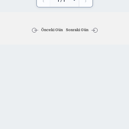
‹
›
Önceki Gün
Sonraki Gün