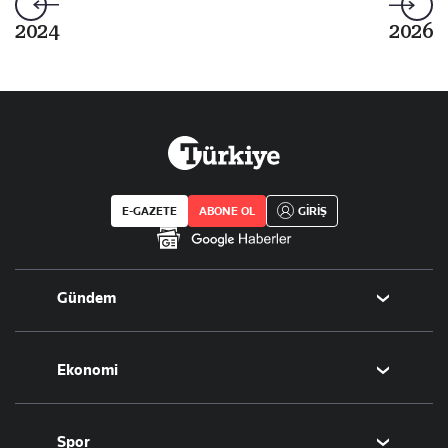
2024
2026
E-GAZETE
ABONE OL
GİRİŞ
Gündem
Politika
Ekonomi
Eğitim
Borsa
Spor
Altın