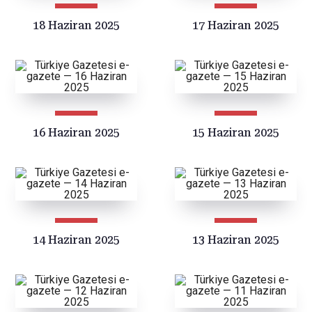
18 Haziran 2025
17 Haziran 2025
16 Haziran 2025
15 Haziran 2025
14 Haziran 2025
13 Haziran 2025