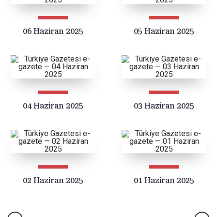
06 Haziran 2025
05 Haziran 2025
04 Haziran 2025
03 Haziran 2025
02 Haziran 2025
01 Haziran 2025