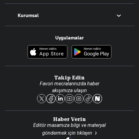
Magazin
Kurumsal
Teknoloji
Resmî Ilanlar
Hakkımızda
Uygulamalar
Haberler
İletişim
Foto Haber
Künye
Video Galeri
Gazete Aboneliği
Danışma Telefonları
Takip Edin
Favori mecralarınızda haber
Yasal
akışımıza ulaşın
Reklam Ver
Haber Verin
Editör masamıza bilgi ve materyal
göndermek için
tıklayın