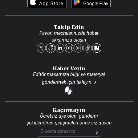
Foto Haber
Künye
Video Galeri
Gazete Aboneliği
Danışma Telefonları
Takip Edin
Favori mecralarınızda haber
Yasal
akışımıza ulaşın
Reklam Ver
Haber Verin
Editör masamıza bilgi ve materyal
göndermek için
tıklayın
Kaçırmayın
Ücretsiz üye olun, gündemi
şekillendiren gelişmeleri önce siz duyun