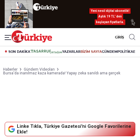
Yeni nesil dijital abonelik!
Aylık 19 TL’ den
başlayan fiyatlarla.
GİRİŞ
SON DAKİKA
YAZARLAR
BİZİM SAYFA
GÜNDEM
POLİTİKA
EK
Haberler
Gündem Videoları
Bursa'da inanılmaz kaza kamerada! Yapay zeka sanıldı ama gerçek
Linke Tıkla, Türkiye Gazetesi'ni Google Favorilerine
Ekle!