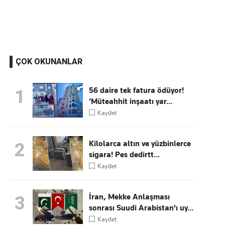
ÇOK OKUNANLAR
56 daire tek fatura ödüyor!
1
‘Müteahhit inşaatı yar...
Kaydet
Kilolarca altın ve yüzbinlerce
2
sigara! Pes dedirtt...
Kaydet
İran, Mekke Anlaşması
3
sonrası Suudi Arabistan'ı uy...
Kaydet