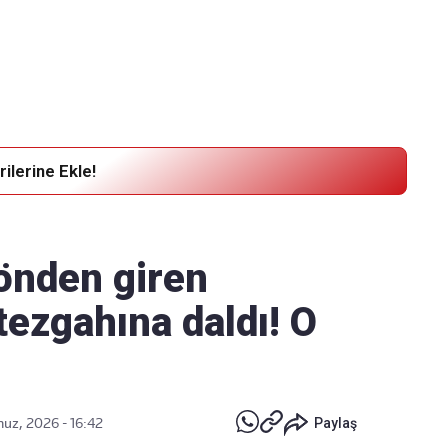
Haber Verin
Editör masamıza bilgi ve materyal göndermek için
tıklayın
ilerine Ekle!
yönden giren
ezgahına daldı! O
z, 2026 - 16:42
Paylaş