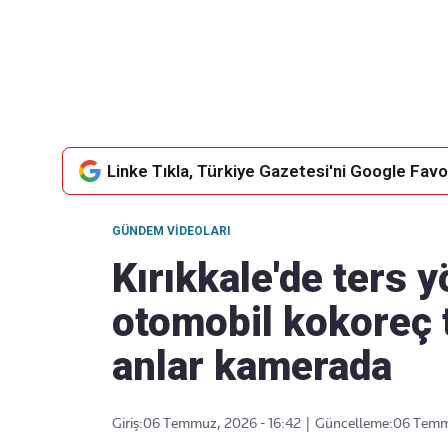
Takip Edin
Favori mecralarınızda haber akışımıza ulaşın
Linke Tıkla, Türkiye Gazetesi'ni Google Favor
GÜNDEM VIDEOLARI
Kırıkkale'de ters 
otomobil kokoreç t
anlar kamerada
Giriş:
06 Temmuz, 2026 - 16:42
|
Güncelleme:
06 Temmu