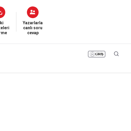
Bizim Sayfa
Namaz Vakitleri
Sesli Yayınlar
ki
Yazarlarla
eleri
canlı soru
irme
cevap
GİRİŞ