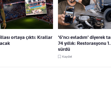
llası ortaya çıktı: Krallar
'6'ncı evladım' diyerek t
yacak
74 yıllık: Restorasyonu 1.
sürdü
Kaydet