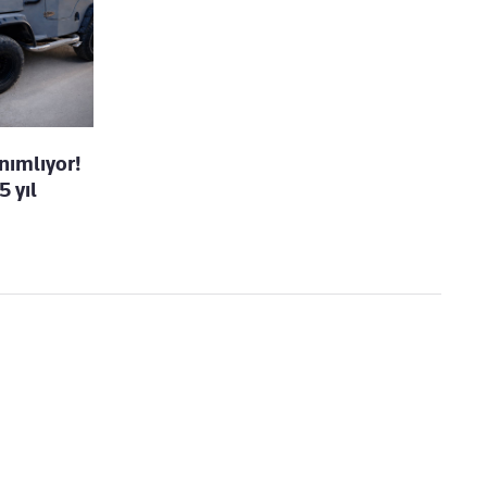
anımlıyor!
5 yıl