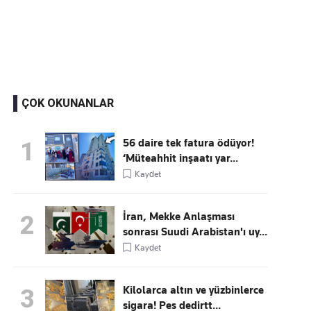
Kaçırmayın
Ücretsiz üye olun, gündemi şekillendiren gelişmeleri önce siz duyun
ÇOK OKUNANLAR
56 daire tek fatura ödüyor!
1
‘Müteahhit inşaatı yar...
Kaydet
İran, Mekke Anlaşması
2
sonrası Suudi Arabistan'ı uy...
Kaydet
Kilolarca altın ve yüzbinlerce
3
sigara! Pes dedirtt...