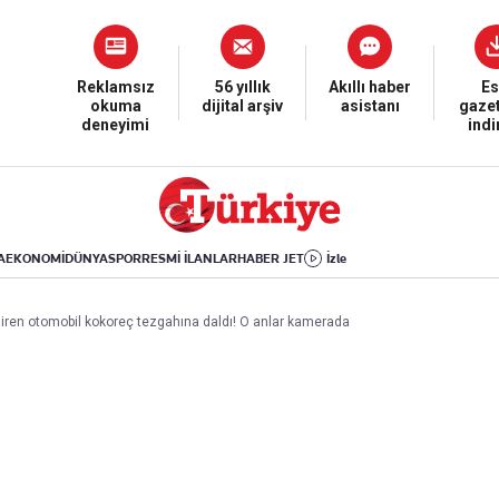
Dünya
Yaşam
Kültür-Sanat
Orta Doğu
Sağlık
Sinema
Avrupa
Hava Durumu
Arkeoloji
Reklamsız
56 yıllık
Akıllı haber
Es
okuma
dijital arşiv
asistanı
gazet
Amerika
Yemek
Kitap
deneyimi
ind
Afrika
Seyahat
Tarih
İsrail-Gazze
Aktüel
A
EKONOMİ
DÜNYA
SPOR
RESMİ İLANLAR
HABER JET
İzle
Uygulamalar
giren otomobil kokoreç tezgahına daldı! O anlar kamerada
rı