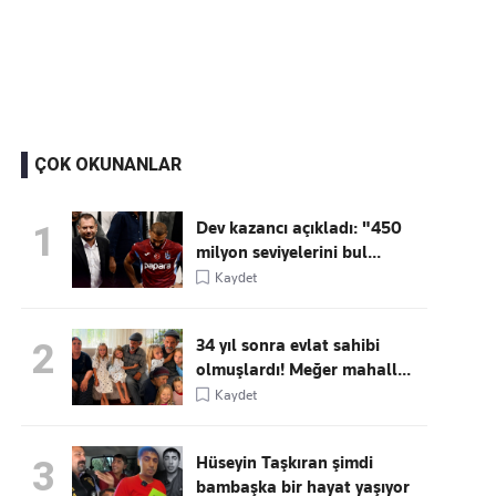
Kaçırmayın
Ücretsiz üye olun, gündemi
şekillendiren gelişmeleri önce siz duyun
ÇOK OKUNANLAR
Dev kazancı açıkladı: "450
1
milyon seviyelerini bul...
Kaydet
34 yıl sonra evlat sahibi
2
olmuşlardı! Meğer mahall...
Kaydet
Hüseyin Taşkıran şimdi
3
bambaşka bir hayat yaşıyor