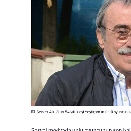
Şevket Altuğ'un 54 yıllık eşi Yeşilçam'ın ünlü oyuncusu 
Sosyal medyada ünlü oyuncunun son hali 