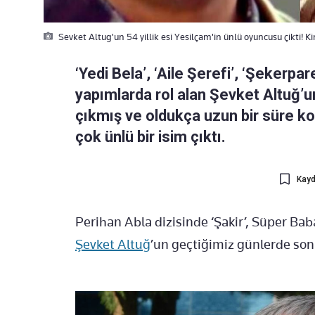
Sevket Altug'un 54 yillik esi Yesilçam'in ünlü oyuncusu çikti! 
‘Yedi Bela’, ‘Aile Şerefi’, ‘Şekerp
yapımlarda rol alan Şevket Altuğ’u
çıkmış ve oldukça uzun bir süre k
çok ünlü bir isim çıktı.
Kayd
Perihan Abla dizisinde ‘Şakir’, Süper Baba
Şevket Altuğ
’un geçtiğimiz günlerde son 