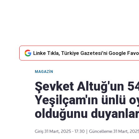
Takip Edin
Favori mecralarınızda haber
akışımıza ulaşın
Linke Tıkla, Türkiye Gazetesi'ni Google Favor
MAGAZIN
Şevket Altuğ'un 54 
Yeşilçam'ın ünlü o
olduğunu duyanlar
Giriş:
31 Mart, 2025 - 17:30
|
Güncelleme:
31 Mart, 2025