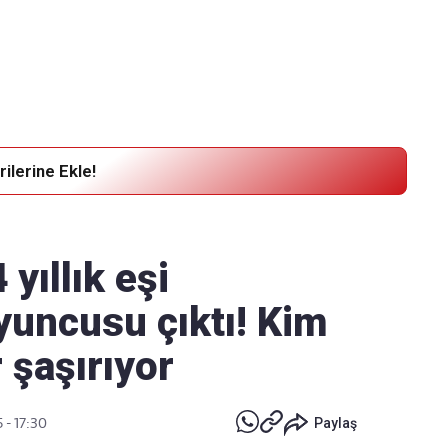
Haber Verin
Editör masamıza bilgi ve materyal
göndermek için
tıklayın
ilerine Ekle!
yıllık eşi
yuncusu çıktı! Kim
 şaşırıyor
 - 17:30
Paylaş