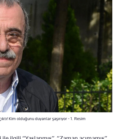
çıktı! Kim olduğunu duyanlar şaşırıyor - 1. Resim
ile ilgili “Yaşlanmış”, “Zaman acımamış”,