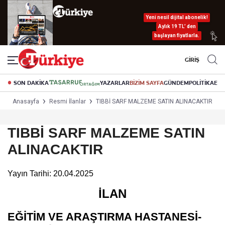
Yeni nesil dijital abonelik!
Aylık 19 TL’ den
başlayan fiyatlarla.
GİRİŞ
SON DAKİKA
YAZARLAR
BİZİM SAYFA
GÜNDEM
POLİTİKA
EK
Anasayfa
Resmi İlanlar
TIBBİ SARF MALZEME SATIN ALINACAKTIR
TIBBİ SARF MALZEME SATIN
ALINACAKTIR
Yayın Tarihi: 20.04.2025
İLAN
EĞİTİM VE ARAŞTIRMA HASTANESİ-