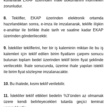
kullanarak EKAP üzerinden ihale dokümanını indirmeleri
zorunludur.
8.
Teklifler, EKAP üzerinden elektronik ortamda
hazırlandıktan sonra, e-imza ile imzalanarak, teklife ilişkin
e-anahtar ile birlikte ihale tarih ve saatine kadar EKAP
üzerinden gönderilecektir.
9.
İstekliler tekliflerini, her bir iş kaleminin miktarı ile bu iş
kalemleri için teklif edilen birim fiyatların çarpımı sonucu
bulunan toplam bedel üzerinden teklif birim fiyat şeklinde
verilecektir. İhale sonucunda, üzerine ihale yapılan istekli
ile birim fiyat sözleşme imzalanacaktır.
10.
Bu ihalede, kısmı teklif verilebilir.
11.
İstekliler teklif ettikleri bedelin %3’ünden az olmamak
üzere kendi belirleyecekleri tutarda geçici teminat