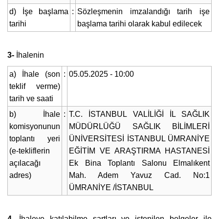
d) İşe başlama
:
Sözleşmenin imzalandığı tarih işe
tarihi
başlama tarihi olarak kabul edilecek
3-
İhalenin
a) İhale (son
:
05.05.2025 - 10:00
teklif verme)
tarih ve saati
b) İhale
:
T.C. İSTANBUL VALİLİĞİ İL SAĞLIK
komisyonunun
MÜDÜRLÜĞÜ SAĞLIK BİLİMLERİ
toplantı yeri
ÜNİVERSİTESİ İSTANBUL ÜMRANİYE
(e-tekliflerin
EĞİTİM VE ARAŞTIRMA HASTANESİ
açılacağı
Ek Bina Toplantı Salonu Elmalıkent
adres)
Mah. Adem Yavuz Cad. No:1
ÜMRANİYE /İSTANBUL
4.
İhaleye katılabilme şartları ve istenilen belgeler ile