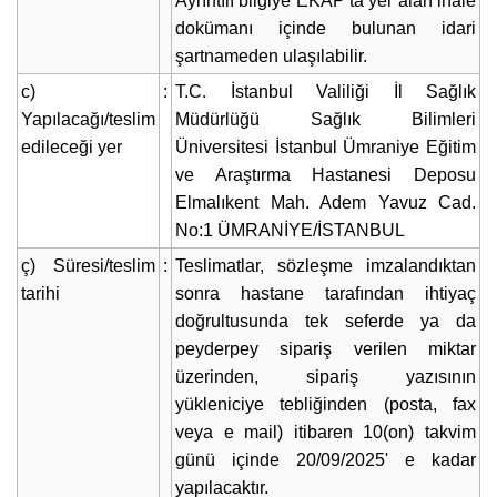
Ayrıntılı bilgiye EKAP’ta yer alan ihale
dokümanı içinde bulunan idari
şartnameden ulaşılabilir.
c)
:
T.C. İstanbul Valiliği İl Sağlık
Yapılacağı/teslim
Müdürlüğü Sağlık Bilimleri
edileceği yer
Üniversitesi İstanbul Ümraniye Eğitim
ve Araştırma Hastanesi Deposu
Elmalıkent Mah. Adem Yavuz Cad.
No:1 ÜMRANİYE/İSTANBUL
ç) Süresi/teslim
:
Teslimatlar, sözleşme imzalandıktan
tarihi
sonra hastane tarafından ihtiyaç
doğrultusunda tek seferde ya da
peyderpey sipariş verilen miktar
üzerinden, sipariş yazısının
yükleniciye tebliğinden (posta, fax
veya e mail) itibaren 10(on) takvim
günü içinde 20/09/2025' e kadar
yapılacaktır.