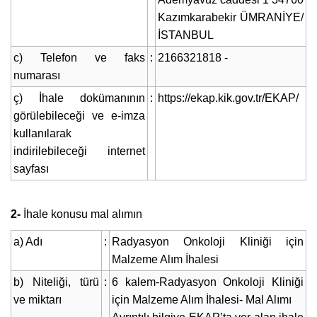
Kazımkarabekir ÜMRANİYE/
İSTANBUL
c) Telefon ve faks
:
2166321818 -
numarası
ç) İhale dokümanının
:
https://ekap.kik.gov.tr/EKAP/
görülebileceği ve e-imza
kullanılarak
indirilebileceği internet
sayfası
2-
İhale konusu mal alımın
a) Adı
:
Radyasyon Onkoloji Kliniği için
Malzeme Alım İhalesi
b) Niteliği, türü
:
6 kalem-Radyasyon Onkoloji Kliniği
ve miktarı
için Malzeme Alım İhalesi- Mal Alımı