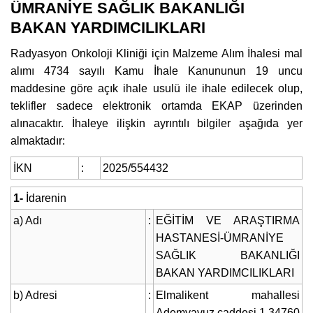
ÜMRANİYE SAĞLIK BAKANLIĞI
BAKAN YARDIMCILIKLARI
Radyasyon Onkoloji Kliniği için Malzeme Alım İhalesi mal
alımı 4734 sayılı Kamu İhale Kanununun 19 uncu
maddesine göre açık ihale usulü ile ihale edilecek olup,
teklifler sadece elektronik ortamda EKAP üzerinden
alınacaktır. İhaleye ilişkin ayrıntılı bilgiler aşağıda yer
almaktadır:
İKN
:
2025/554432
1-
İdarenin
a) Adı
:
EĞİTİM VE ARAŞTIRMA
HASTANESİ-ÜMRANİYE
SAĞLIK BAKANLIĞI
BAKAN YARDIMCILIKLARI
b) Adresi
:
Elmalikent mahallesi
Ademyavuz caddesi 1 34760