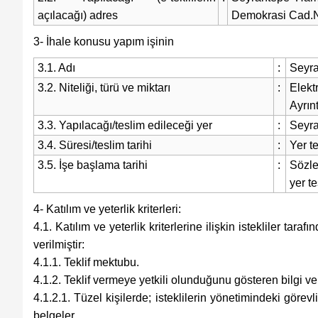
açılacağı) adres
Demokrasi Cad.No
3- İhale konusu yapım işinin
3.1. Adı
:
Seyra
3.2. Niteliği, türü ve miktarı
:
Elekt
Ayrın
3.3. Yapılacağı/teslim edileceği yer
:
Seyra
3.4. Süresi/teslim tarihi
:
Yer t
3.5. İşe başlama tarihi
:
Sözle
yer t
4- Katılım ve yeterlik kriterleri:
4.1. Katılım ve yeterlik kriterlerine ilişkin istekliler ta
verilmiştir:
4.1.1. Teklif mektubu.
4.1.2. Teklif vermeye yetkili olunduğunu gösteren bilgi ve
4.1.2.1. Tüzel kişilerde; isteklilerin yönetimindeki görevli
belgeler.