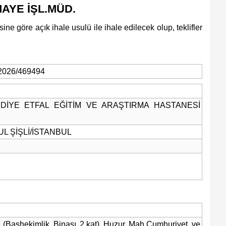
AYE İŞL.MÜD.
göre açık ihale usulü ile ihale edilecek olup, teklifler
Kaçırmayın
Ücretsiz üye olun, gündemi şekillendiren gelişmeleri önce siz duyun
2026/469494
MİDİYE ETFAL EĞİTİM VE ARAŞTIRMA HASTANESİ
NBUL ŞİŞLİ/İSTANBUL
i (Başhekimlik Binası 2.kat) Huzur Mah.Cumhuriyet ve