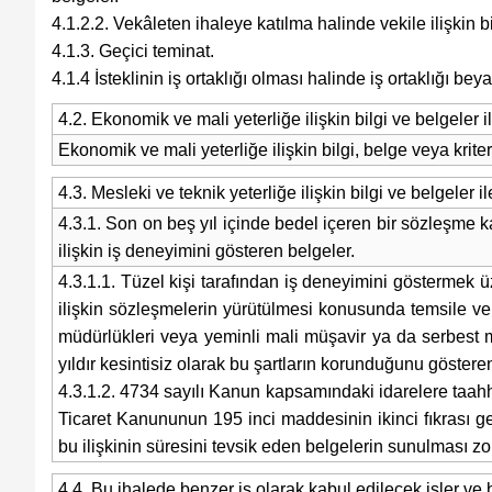
4.1.2.2. Vekâleten ihaleye katılma halinde vekile ilişkin bi
4.1.3. Geçici teminat.
4.1.4 İsteklinin iş ortaklığı olması halinde iş ortaklığı be
4.2. Ekonomik ve mali yeterliğe ilişkin bilgi ve belgeler i
Ekonomik ve mali yeterliğe ilişkin bilgi, belge veya kriter 
4.3. Mesleki ve teknik yeterliğe ilişkin bilgi ve belgeler i
4.3.1. Son on beş yıl içinde bedel içeren bir sözleşme
ilişkin iş deneyimini gösteren belgeler.
4.3.1.1. Tüzel kişi tarafından iş deneyimini göstermek ü
ilişkin sözleşmelerin yürütülmesi konusunda temsile ve y
müdürlükleri veya yeminli mali müşavir ya da serbest m
yıldır kesintisiz olarak bu şartların korunduğunu göster
4.3.1.2. 4734 sayılı Kanun kapsamındaki idarelere taahhüt
Ticaret Kanununun 195 inci maddesinin ikinci fıkrası ge
bu ilişkinin süresini tevsik eden belgelerin sunulması zo
4.4. Bu ihalede benzer iş olarak kabul edilecek işler ve