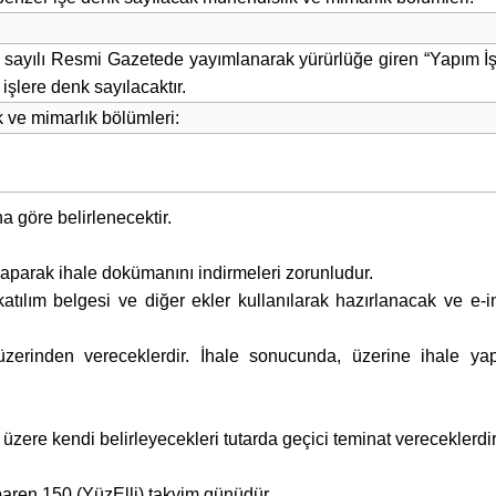
1 sayılı Resmi Gazetede yayımlanarak yürürlüğe giren “Yapım İ
işlere denk sayılacaktır.
 ve mimarlık bölümleri:
a göre belirlenecektir.
yaparak ihale dokümanını indirmeleri zorunludur.
 katılım belgesi ve diğer ekler kullanılarak hazırlanacak ve e
el üzerinden vereceklerdir. İhale sonucunda, üzerine ihale y
 üzere kendi belirleyecekleri tutarda geçici teminat vereceklerdir
itibaren 150 (YüzElli) takvim günüdür.