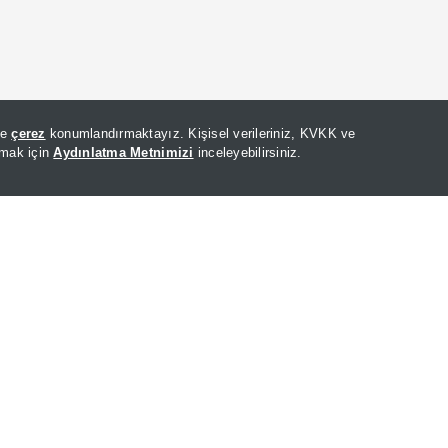
de
çerez
konumlandırmaktayız. Kişisel verileriniz, KVKK ve
lmak için
Aydınlatma Metnimizi
inceleyebilirsiniz.