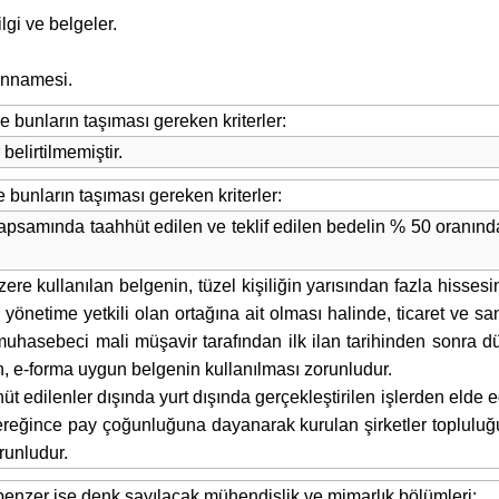
lgi ve belgeler.
yannamesi.
le bunların taşıması gereken kriterler:
belirtilmemiştir.
le bunların taşıması gereken kriterler:
 kapsamında taahhüt edilen ve teklif edilen bedelin % 50 oranı
zere kullanılan belgenin, tüzel kişiliğin yarısından fazla hisse
önetime yetkili olan ortağına ait olması halinde, ticaret ve san
uhasebeci mali müşavir tarafından ilk ilan tarihinden sonra d
en, e-forma uygun belgenin kullanılması zorunludur.
 edilenler dışında yurt dışında gerçekleştirilen işlerden elde e
reğince pay çoğunluğuna dayanarak kurulan şirketler topluluğu i
runludur.
 benzer işe denk sayılacak mühendislik ve mimarlık bölümleri: