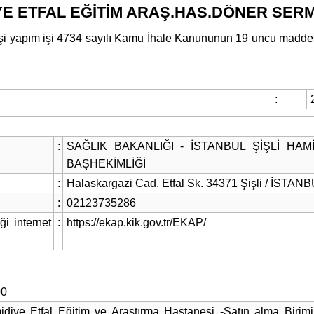
İYE ETFAL EĞİTİM ARAŞ.HAS.DÖNER SERM
yapım işi 4734 sayılı Kamu İhale Kanununun 19 uncu maddesine 
Haber Verin
Editör masamıza bilgi ve materyal göndermek için
tıklayın
:
:
SAĞLIK BAKANLIĞI - İSTANBUL ŞİŞLİ HA
BAŞHEKİMLİĞİ
:
Halaskargazi Cad. Etfal Sk. 34371 Şişli / İSTA
:
02123735286
ği internet
:
https://ekap.kik.gov.tr/EKAP/
00
diye Etfal Eğitim ve Araştırma Hastanesi -Satın alma Birim