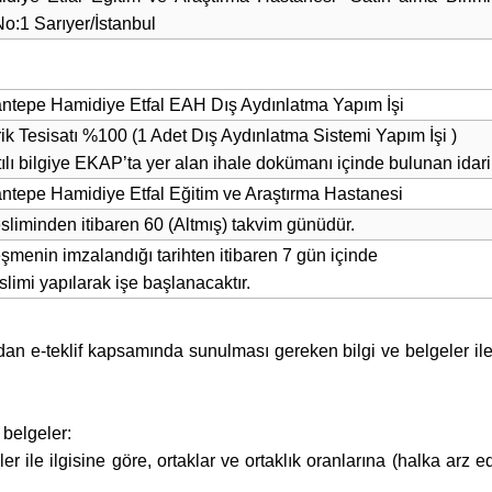
:1 Sarıyer/İstanbul
ntepe Hamidiye Etfal EAH Dış Aydınlatma Yapım İşi
rik Tesisatı %100 (1 Adet Dış Aydınlatma Sistemi Yapım İşi )
tılı bilgiye EKAP’ta yer alan ihale dokümanı içinde bulunan idari
ntepe Hamidiye Etfal Eğitim ve Araştırma Hastanesi
esliminden itibaren 60 (Altmış) takvim günüdür.
şmenin imzalandığı tarihten itibaren 7 gün içinde
eslimi yapılarak işe başlanacaktır.
rafından e-teklif kapsamında sunulması gereken bilgi ve belgeler ile
 belgeler:
ler ile ilgisine göre, ortaklar ve ortaklık oranlarına (halka arz e