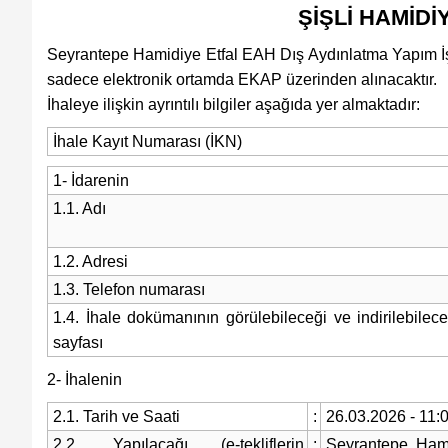
ŞİŞLİ HAMİD
Seyrantepe Hamidiye Etfal EAH Dış Aydınlatma Yapım İşi 
Takip Edin
sadece elektronik ortamda EKAP üzerinden alınacaktır.
Favori mecralarınızda haber akışımıza ulaşın
İhaleye ilişkin ayrıntılı bilgiler aşağıda yer almaktadır:
İhale Kayıt Numarası (İKN)
1- İdarenin
1.1. Adı
1.2. Adresi
1.3. Telefon numarası
1.4. İhale dokümanının görülebileceği ve indirilebilece
sayfası
2- İhalenin
2.1. Tarih ve Saati
:
26.03.2026 - 11:
2.2. Yapılacağı (e-tekliflerin
:
Seyrantepe Hami