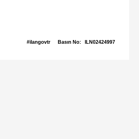
#ilangovtr
Basın No:
ILN02424997