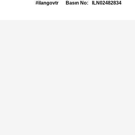
#ilangovtr
Basın No:
ILN02482834