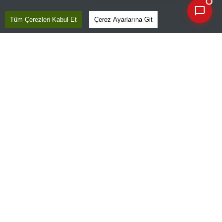
Tüm Çerezleri Kabul Et
Çerez Ayarlarına Git
E-GAZETE
ABONE OL
GİRİŞ