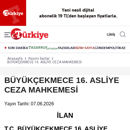
Yeni nesil dijital
abonelik 19 TL’den başlayan fiyatlarla.
GİRİŞ
SON DAKİKA
YAZARLAR
BİZİM SAYFA
GÜNDEM
POLİTİKA
EK
Anasayfa
Resmi İlanlar
BÜYÜKÇEKMECE 16. ASLİYE CEZA MAHKEMESİ
BÜYÜKÇEKMECE 16. ASLİYE
CEZA MAHKEMESİ
Yayın Tarihi: 07.06.2026
İLAN
T.C. BÜYÜKÇEKMECE 16. ASLİYE