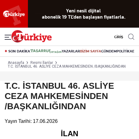
Yeni nesil dijital
abonelik 19 TL’den başlayan fiyatlarla.
GİRİŞ
SON DAKİKA
YAZARLAR
BİZİM SAYFA
GÜNDEM
POLİTİKA
EK
Anasayfa
Resmi İlanlar
T.C. İSTANBUL 46. ASLİYE CEZA MAHKEMESİNDEN /BAŞKANLIĞINDAN
T.C. İSTANBUL 46. ASLİYE
CEZA MAHKEMESİNDEN
/BAŞKANLIĞINDAN
Yayın Tarihi: 17.06.2026
İLAN