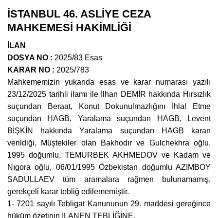
İSTANBUL 46. ASLİYE CEZA
MAHKEMESİ HAKİMLİĞİ
İLAN
DOSYA NO
:
2025/83 Esas
KARAR NO
:
2025/783
Mahkememizin yukarıda esas ve karar numarası yazılı
23/12/2025 tarihli ilamı ile İlhan DEMİR hakkında Hırsızlık
suçundan Beraat, Konut Dokunulmazlığını İhlal Etme
suçundan HAGB, Yaralama suçundan HAGB, Levent
BİŞKİN hakkında Yaralama suçundan HAGB kararı
verildiği, Müştekiler olan Bakhodır ve Gulchekhra oğlu,
1995 doğumlu, TEMURBEK AKHMEDOV ve Kadam ve
Nıgora oğlu, 06/01/1995 Özbekistan doğumlu AZIMBOY
SADULLAEV tüm aramalara rağmen bulunamamış,
gerekçeli karar tebliğ edilememiştir.
1- 7201 sayılı Tebligat Kanununun 29. maddesi gereğince
hüküm özetinin İLANEN TEBLİĞİNE,