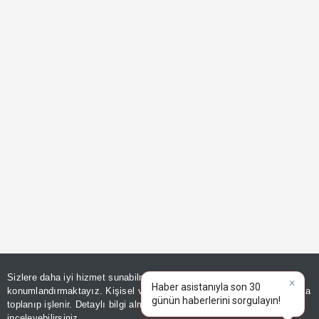
Sizlere daha iyi hizmet sunabilmek adına sitemizde
çerez
×
Haber asistanıyla son 30
konumlandırmaktayız. Kişisel verileriniz, KVKK ve GDPR kapsamında
günün haberlerini sorgulayın!
toplanıp işlenir. Detaylı bilgi almak için
Aydınlatma Metnimizi
📰
Son 30 güne ait haberleri, spor gelişmelerini veya yazar yazılarını sorgulayabilirsiniz.
inceleyebilirsiniz.