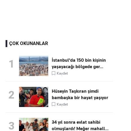
Kaçırmayın
Ücretsiz üye olun, gündemi
şekillendiren gelişmeleri önce siz duyun
ÇOK OKUNANLAR
İstanbul'da 150 bin kişinin
1
yaşayacağı bölgede ger...
Kaydet
Hüseyin Taşkıran şimdi
2
bambaşka bir hayat yaşıyor
Kaydet
34 yıl sonra evlat sahibi
3
olmuşlardı! Meğer mahall...