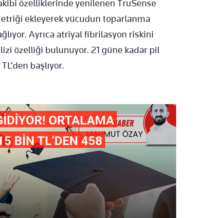
takibi özelliklerinde yenilenen TruSense
 metriği ekleyerek vücudun toparlanma
ıyor. Ayrıca atriyal fibrilasyon riskini
izi özelliği bulunuyor. 21 güne kadar pil
TL’den başlıyor.