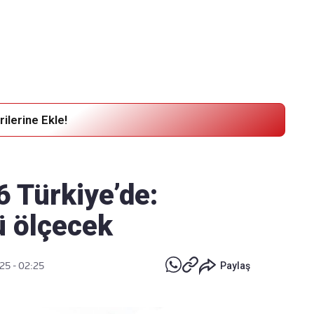
Haber Verin
Editör masamıza bilgi ve materyal
göndermek için
tıklayın
ilerine Ekle!
 Türkiye’de:
 ölçecek
25 - 02:25
Paylaş