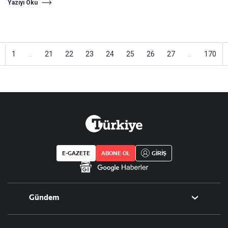
Yazıyı Oku
1
...
21
22
23
24
25
26
27
...
170
E-GAZETE
ABONE OL
GİRİŞ
Gündem
Politika