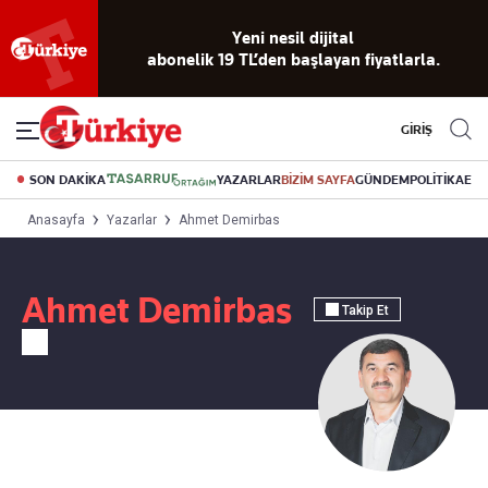
Yeni nesil dijital
abonelik 19 TL’den başlayan fiyatlarla.
GİRİŞ
SON DAKİKA
YAZARLAR
BİZİM SAYFA
GÜNDEM
POLİTİKA
EK
Anasayfa
Yazarlar
Ahmet Demirbas
Ahmet Demirbas
Takip Et