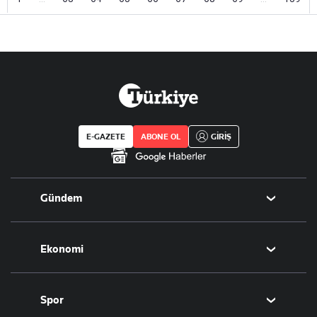
E-GAZETE
ABONE OL
GİRİŞ
Gündem
Politika
Ekonomi
Eğitim
Borsa
Spor
Altın