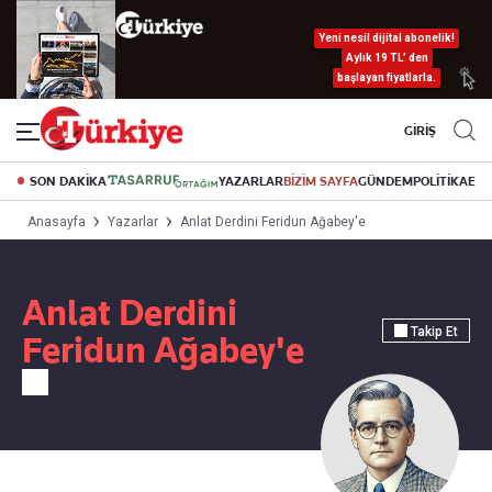
Yeni nesil dijital abonelik!
Aylık 19 TL’ den
başlayan fiyatlarla.
GİRİŞ
SON DAKİKA
YAZARLAR
BİZİM SAYFA
GÜNDEM
POLİTİKA
EK
Anasayfa
Yazarlar
Anlat Derdini Feridun Ağabey'e
Anlat Derdini
Takip Et
Feridun Ağabey'e