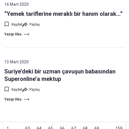
16 Mart 2020
“Yemek tariflerine meraklı bir hanım olarak…”
Kaydet
Paylaş
Yazıyı Oku
13 Mart 2020
Suriye’deki bir uzman çavuşun babasından
Superonline’a mektup
Kaydet
Paylaş
Yazıyı Oku
1
...
63
64
65
66
67
68
69
...
159