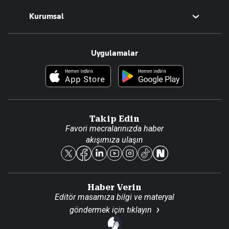
Magazin
Kurumsal
Teknoloji
Resmî Ilanlar
Hakkımızda
Uygulamalar
Haberler
İletişim
Foto Haber
Künye
Video Galeri
Gazete Aboneliği
Danışma Telefonları
Takip Edin
Favori mecralarınızda haber
Yasal
akışımıza ulaşın
Reklam Ver
Haber Verin
Editör masamıza bilgi ve materyal
göndermek için
tıklayın