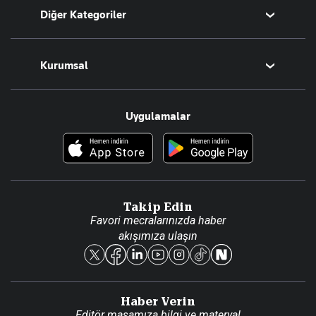
Diğer Kategoriler
Tüm Yazarlar
Magazin
Kurumsal
Teknoloji
Resmî Ilanlar
Hakkımızda
Uygulamalar
Haberler
İletişim
Foto Haber
Künye
Video Galeri
Gazete Aboneliği
Danışma Telefonları
Takip Edin
Favori mecralarınızda haber
Yasal
akışımıza ulaşın
Reklam Ver
Haber Verin
Editör masamıza bilgi ve materyal