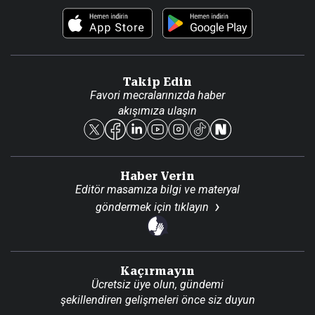
Foto Haber
Künye
Video Galeri
Gazete Aboneliği
Danışma Telefonları
Takip Edin
Favori mecralarınızda haber
Yasal
akışımıza ulaşın
Reklam Ver
Haber Verin
Editör masamıza bilgi ve materyal
göndermek için
tıklayın
Kaçırmayın
Ücretsiz üye olun, gündemi
şekillendiren gelişmeleri önce siz duyun