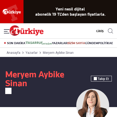
Yeni nesil dijital
abonelik 19 TL’den başlayan fiyatlarla.
GİRİŞ
SON DAKİKA
YAZARLAR
BİZİM SAYFA
GÜNDEM
POLİTİKA
EK
Anasayfa
Yazarlar
Meryem Aybike Sinan
Meryem Aybike
Takip Et
Sinan