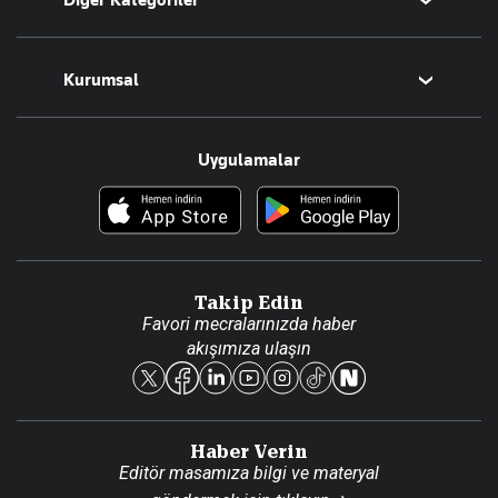
Diğer Kategoriler
Tüm Yazarlar
Magazin
Kurumsal
Teknoloji
Resmî Ilanlar
Hakkımızda
Uygulamalar
Haberler
İletişim
Foto Haber
Künye
Video Galeri
Gazete Aboneliği
Danışma Telefonları
Takip Edin
Favori mecralarınızda haber
Yasal
akışımıza ulaşın
Reklam Ver
Haber Verin
Editör masamıza bilgi ve materyal