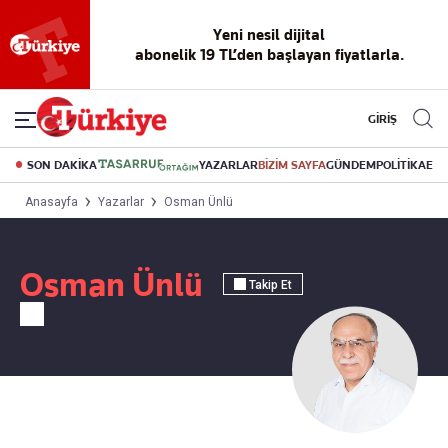
Yeni nesil dijital
abonelik 19 TL’den başlayan fiyatlarla.
GİRİŞ
SON DAKİKA
YAZARLAR
BİZİM SAYFA
GÜNDEM
POLİTİKA
EK
Anasayfa
Yazarlar
Osman Ünlü
Osman Ünlü
Takip Et