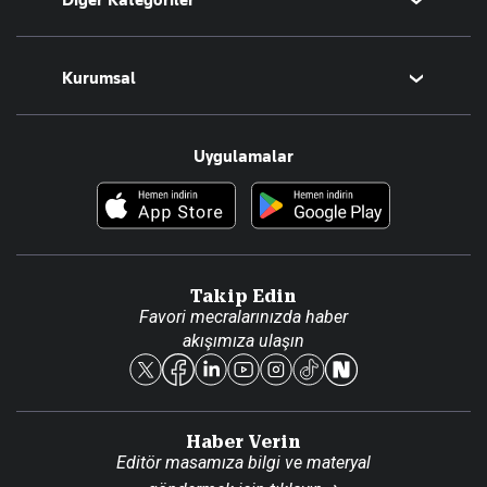
Diğer Kategoriler
Tüm Yazarlar
Magazin
Kurumsal
Teknoloji
Resmî Ilanlar
Hakkımızda
Uygulamalar
Haberler
İletişim
Foto Haber
Künye
Video Galeri
Gazete Aboneliği
Danışma Telefonları
Takip Edin
Favori mecralarınızda haber
Yasal
akışımıza ulaşın
Reklam Ver
Haber Verin
Editör masamıza bilgi ve materyal