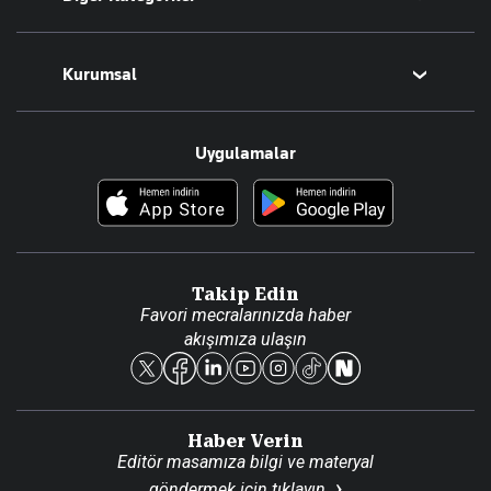
Tüm Yazarlar
Magazin
Kurumsal
Teknoloji
Resmî Ilanlar
Hakkımızda
Uygulamalar
Haberler
İletişim
Foto Haber
Künye
Video Galeri
Gazete Aboneliği
Danışma Telefonları
Takip Edin
Favori mecralarınızda haber
Yasal
akışımıza ulaşın
Reklam Ver
Haber Verin
Editör masamıza bilgi ve materyal
göndermek için
tıklayın